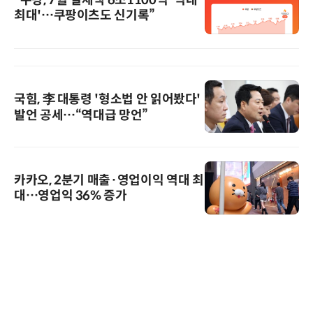
“쿠팡, 7월 결제액 6조1100억 '역대
최대'…쿠팡이츠도 신기록”
국힘, 李 대통령 '형소법 안 읽어봤다'
발언 공세…“역대급 망언”
카카오, 2분기 매출·영업이익 역대 최
대…영업익 36% 증가