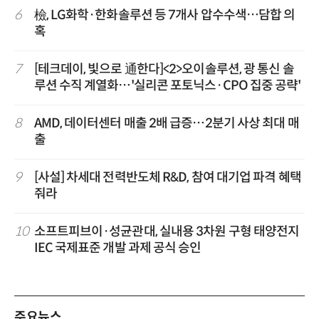
6
檢, LG화학·한화솔루션 등 7개사 압수수색…담합 의
혹
7
[테크데이, 빛으로 通한다]<2>오이솔루션, 광 통신 솔
루션 수직 계열화…'실리콘 포토닉스·CPO 집중 공략'
8
AMD, 데이터센터 매출 2배 급증…2분기 사상 최대 매
출
9
[사설] 차세대 전력반도체 R&D, 참여 대기업 파격 혜택
줘라
10
소프트피브이·성균관대, 실내용 3차원 구형 태양전지
IEC 국제표준 개발 과제 공식 승인
주요뉴스