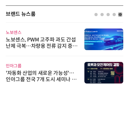
브랜드 뉴스룸
노보센스
노보센스, PWM 고주파 과도 간섭
난제 극복…차량용 전류 감지 증폭
기
인아그룹
'자동화 산업의 새로운 가능성'…
인아그룹 전국 7개 도시 세미나 페
어 개최