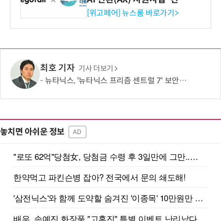
시엄 선정
[위고페어] 뉴스룸 바로가기>
최호 기자
기사 더보기
뉴타닉스, '뉴타닉스 프리즘 센트럴 7' 보안기능확인서 취득
놓치면 아쉬운 정보
AD