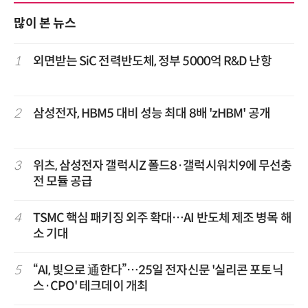
많이 본 뉴스
1
외면받는 SiC 전력반도체, 정부 5000억 R&D 난항
2
삼성전자, HBM5 대비 성능 최대 8배 'zHBM' 공개
3
위츠, 삼성전자 갤럭시Z 폴드8·갤럭시워치9에 무선충
전 모듈 공급
4
TSMC 핵심 패키징 외주 확대…AI 반도체 제조 병목 해
소 기대
5
“AI, 빛으로 通한다”…25일 전자신문 '실리콘 포토닉
스·CPO' 테크데이 개최