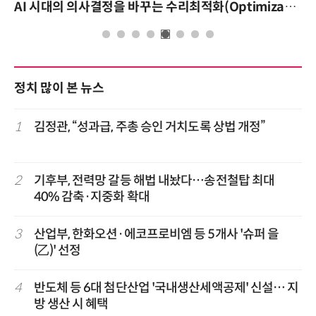
AI 시대의 의사결정을 바꾸는 수리최적화(Optimization): 실제 산업 적용 사례와 활용 전략
정치 많이 본 뉴스
1
김정관, “성과급, 주총 승인 거치도록 상법 개정”
2
기후부, 전력망 갈등 해법 내놨다…송전철탑 최대
40% 감축·지중화 확대
3
산업부, 한화오션·에코프로비엠 등 5개사 '슈퍼 을
(乙)' 선정
4
반도체 등 6대 첨단산업 '국내생산세액공제' 신설… 지
방 생산 시 혜택