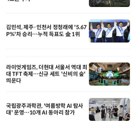
김민석, 제주·인천서 정청래에 '5.67
P%'차 승리…누적 득표도 金 1위
라이엇게임즈, 더현대 서울서 역대 최
대 TFT 축제…신규 세트 '신비의 숲'
띄운다
국립광주과학관, '여름방학 AI 탐사
대' 운영…10개 AI 동아리 참가