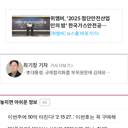
위엠비, '2025 첨단안전산업
인의 밤' 한국가스안전공사
사장상 수상
[위엠비] 뉴스룸 바로가기>
최기창 기자
기사 더보기
李대통령, 규제합리화委 부위원장에 김태유 서울대 공대 교수 위촉
놓치면 아쉬운 정보
AD