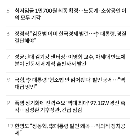
5
최저임금 1만700원 최종 확정…노동계·소상공인 이
의 모두 기각
6
정점식 “김용범 이미 한국경제 빌런…李 대통령, 경질
결단해야”
7
성균관대 김기강 센터장·이영희 교수, 차세대 반도체
분야 전문서 세계적 출판사서 발간
8
국힘, 李 대통령 '형소법 안 읽어봤다' 발언 공세…“역
대급 망언”
9
폭염 장기화에 전력수요 '역대 최대' 97.1GW 경신 촉
각…김성환 기후장관, 긴급 점검
10
한병도 “장동혁, 李대통령 발언 왜곡…악의적 정치공
세”