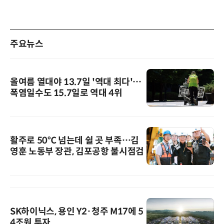
주요뉴스
올여름 열대야 13.7일 '역대 최다'…
폭염일수도 15.7일로 역대 4위
활주로 50℃ 넘는데 쉴 곳 부족…김
영훈 노동부 장관, 김포공항 불시점검
SK하이닉스, 용인 Y2·청주 M17에 5
4조원 투자