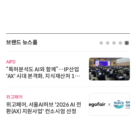
브랜드 뉴스룸
AIPD
“특허분석도 AI와 함께”…IP산업
'AX' 시대 본격화, 지식재산처 1호
AI IP데이터분석사 탄생
위고페어
위고페어, 서울AI허브 '2026 AI 전
환(AX) 지원사업' 컨소시엄 선정