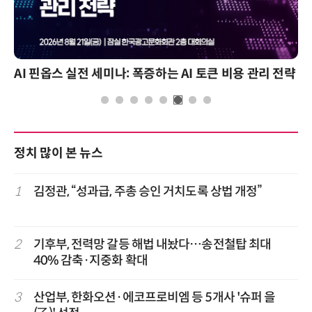
AI 핀옵스 실전 세미나: 폭증하는 AI 토큰 비용 관리 전략
정치 많이 본 뉴스
1
김정관, “성과급, 주총 승인 거치도록 상법 개정”
2
기후부, 전력망 갈등 해법 내놨다…송전철탑 최대
40% 감축·지중화 확대
3
산업부, 한화오션·에코프로비엠 등 5개사 '슈퍼 을