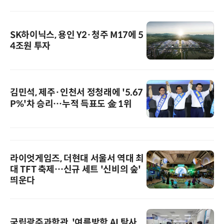
SK하이닉스, 용인 Y2·청주 M17에 5
4조원 투자
김민석, 제주·인천서 정청래에 '5.67
P%'차 승리…누적 득표도 金 1위
라이엇게임즈, 더현대 서울서 역대 최
대 TFT 축제…신규 세트 '신비의 숲'
띄운다
국립광주과학관, '여름방학 AI 탐사