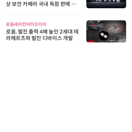
상 보안 카메라 국내 독점 판매 파
트너십 체결
로옴세미컨덕터코리아
로옴, 발진 출력 4배 높인 2세대 테
라헤르츠파 발진 디바이스 개발