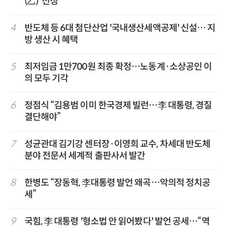
(乙)' 선정
4
반도체 등 6대 첨단산업 '국내생산세액공제' 신설… 지
방 생산 시 혜택
5
최저임금 1만700원 최종 확정…노동계·소상공인 이
의 모두 기각
6
정점식 “김용범 이미 한국경제 빌런…李 대통령, 경질
결단해야”
7
성균관대 김기강 센터장·이영희 교수, 차세대 반도체
분야 전문서 세계적 출판사서 발간
8
한병도 “장동혁, 李대통령 발언 왜곡…악의적 정치공
세”
9
국힘, 李 대통령 '형소법 안 읽어봤다' 발언 공세…“역