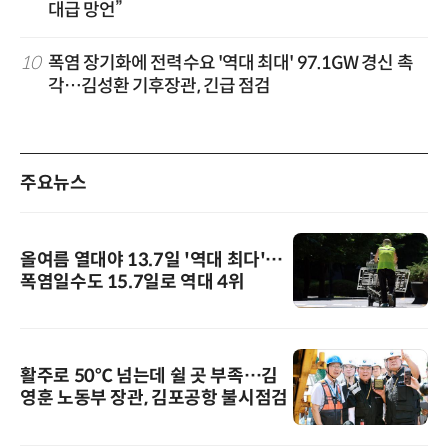
대급 망언”
10
폭염 장기화에 전력수요 '역대 최대' 97.1GW 경신 촉
각…김성환 기후장관, 긴급 점검
주요뉴스
올여름 열대야 13.7일 '역대 최다'…
폭염일수도 15.7일로 역대 4위
활주로 50℃ 넘는데 쉴 곳 부족…김
영훈 노동부 장관, 김포공항 불시점검