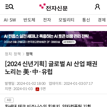
AI·SW
반도체
전자
모빌리티
통신
경제
정치·정책
정책
[2024 신년기획] 글로벌 AI 산업 패권
노리는 美·中·유럽
발행일 : 2024-01-02 18:00
업데이트 : 2024-01-03 07:17
지면 :
2024-01-03
5면
차세대 테크 비즈니스의 치트키, 양자컴퓨팅 기회를 선점하라! (8/28 강남역)