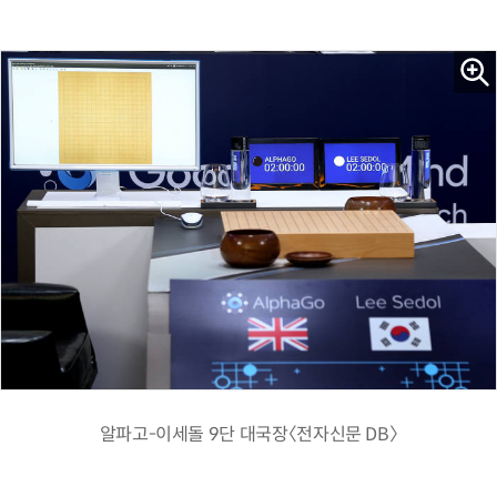
알파고-이세돌 9단 대국장〈전자신문 DB〉