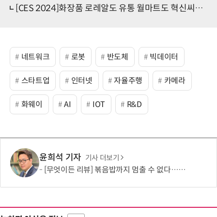
[CES 2024]화장품 로레알도 유통 월마트도 혁신씨앗 AX 강조
네트워크
로봇
반도체
빅데이터
스타트업
인터넷
자율주행
카메라
화웨이
AI
IOT
R&D
윤희석 기자
기사 더보기
[무엇이든 리뷰] 볶음밥까지 멈출 수 없다…하림 '별미요리 닭갈비' 한 끼 실험