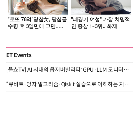
ET Events
[올쇼TV] AI 시대의 옵저버빌리티: GPU·LLM 모니터링부터 AI 기반 장애 대응까지 (8/11 생방송)
“큐비트·양자 알고리즘·Qiskit 실습으로 이해하는 차세대 컴퓨팅” (8/28)