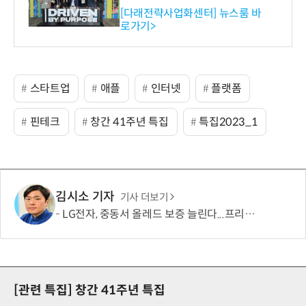
와의 비즈니스 미팅 지원…K
[다래전략사업화센터] 뉴스룸 바
로가기>
-바이오 해외 진출 교두보 확
보
스타트업
애플
인터넷
플랫폼
핀테크
창간 41주년 특집
특집2023_1
김시소 기자
기사 더보기
LG전자, 중동서 올레드 보증 늘린다...프리미엄 '자신감'
[관련 특집]
창간 41주년 특집