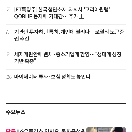
7
[ET특징주] 한국첨단소재, 자회사 '코리아퀀텀'
QOBLIB 등재에 기대감… 주가 上
8
기관만 투자하던 특허, 개인에 열리나…로열티 토큰증
권 추진
9
세제개편안에 벤처·중소기업계 환영…“생태계 성장
기반 확충”
10
마이데이터 투자·보험 정확도 높인다
주요뉴스
단독
LG유플러스 익시오, 통화음성원