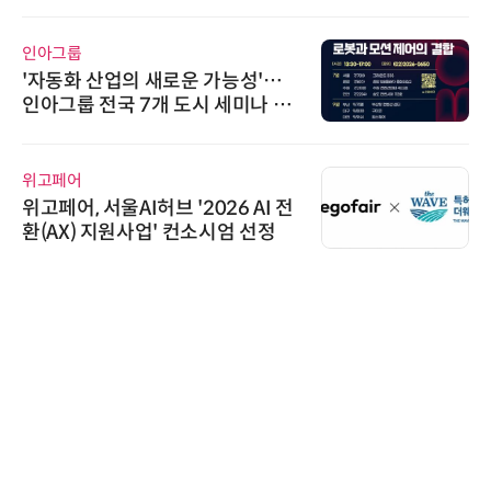
씨앤에프시스템
씨앤에프시스템, 오웬스그룹과 공
공 ERP·DX 사업 협력
에이블스토어
시놀로지, SK네트웍스서비스와 영
상 보안 카메라 국내 독점 판매 파
트너십 체결
비쉐이
비쉐이, 모든 주요 리모컨 코드 지
원하는 TSOP15300 시리즈 IR 수
신기 출시