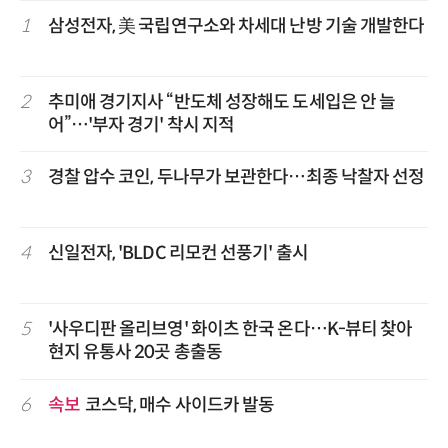
1
삼성전자, 美 국립연구소와 차세대 난방 기술 개발한다
2
추미애 경기지사 “반도체 성장해도 도세입은 안 늘
어”…'부자 경기' 착시 지적
3
경찰 압수 코인, 두나무가 보관한다…최종 낙찰자 선정
4
신일전자, 'BLDC 리모컨 선풍기' 출시
5
'사우디판 올리브영' 화이츠 한국 온다…K-뷰티 찾아
현지 유통사 20곳 총출동
6
속보
코스닥, 매수 사이드카 발동