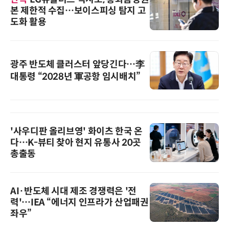
본 제한적 수집…보이스피싱 탐지 고
도화 활용
광주 반도체 클러스터 앞당긴다…李
대통령 “2028년 軍공항 임시배치”
'사우디판 올리브영' 화이츠 한국 온
다…K-뷰티 찾아 현지 유통사 20곳
총출동
AI·반도체 시대 제조 경쟁력은 '전
력'…IEA “에너지 인프라가 산업패권
좌우”