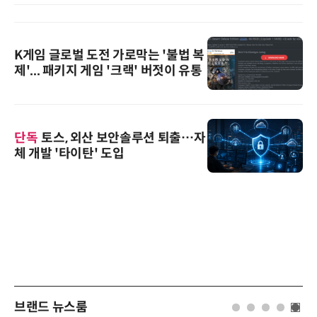
K게임 글로벌 도전 가로막는 '불법 복
제'... 패키지 게임 '크랙' 버젓이 유통
단독
토스, 외산 보안솔루션 퇴출…자
체 개발 '타이탄' 도입
브랜드 뉴스룸