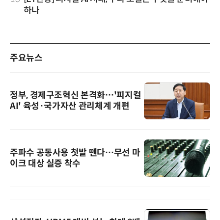
하나
주요뉴스
정부, 경제구조혁신 본격화…'피지컬
AI' 육성·국가자산 관리체계 개편
주파수 공동사용 첫발 뗀다…무선 마
이크 대상 실증 착수