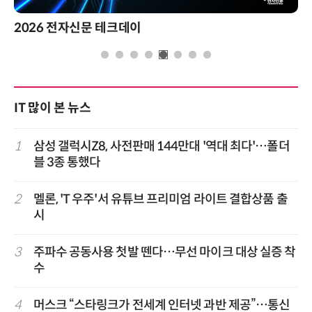
제8회 AI정부 혁신 콘퍼런스
IT 많이 본 뉴스
1
삼성 갤럭시Z8, 사전판매 144만대 '역대 최다'…폴더
블 3종 통했다
2
멜론, 'T 우주'서 유튜브 프리미엄 라이트 결합상품 출
시
3
주파수 공동사용 첫발 뗀다…무선 마이크 대상 실증 착
수
4
머스크 “스타링크가 전세계 인터넷 과반 제공”…통신