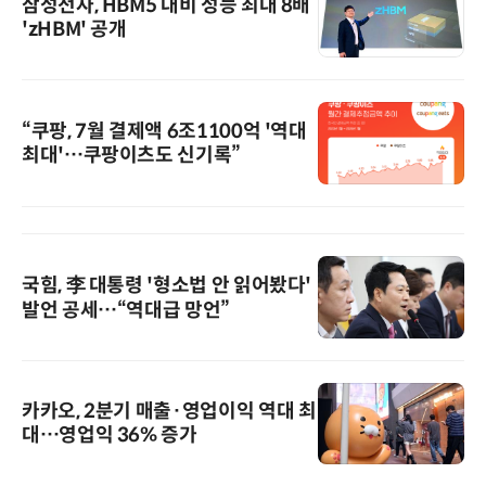
삼성전자, HBM5 대비 성능 최대 8배
'zHBM' 공개
“쿠팡, 7월 결제액 6조1100억 '역대
최대'…쿠팡이츠도 신기록”
국힘, 李 대통령 '형소법 안 읽어봤다'
발언 공세…“역대급 망언”
카카오, 2분기 매출·영업이익 역대 최
대…영업익 36% 증가