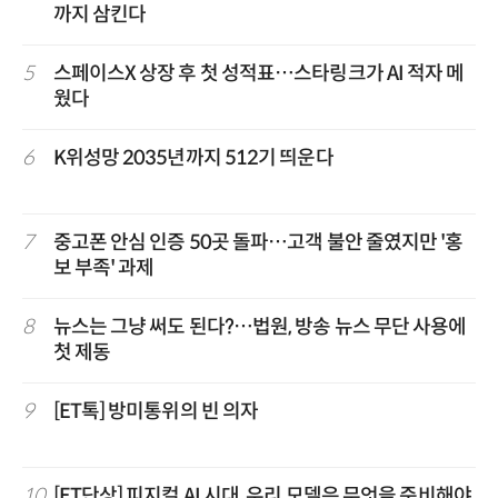
까지 삼킨다
5
스페이스X 상장 후 첫 성적표…스타링크가 AI 적자 메
웠다
6
K위성망 2035년까지 512기 띄운다
7
중고폰 안심 인증 50곳 돌파…고객 불안 줄였지만 '홍
보 부족' 과제
8
뉴스는 그냥 써도 된다?…법원, 방송 뉴스 무단 사용에
첫 제동
9
[ET톡] 방미통위의 빈 의자
10
[ET단상] 피지컬 AI 시대, 우리 모델은 무엇을 준비해야