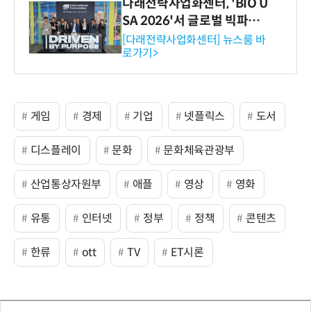
다래전략사업화센터, 'BIO U
SA 2026'서 글로벌 빅파마
와의 비즈니스 미팅 지원…K
[다래전략사업화센터] 뉴스룸 바
로가기>
-바이오 해외 진출 교두보 확
보
게임
경제
기업
넷플릭스
도서
디스플레이
문화
문화체육관광부
산업통상자원부
애플
영상
영화
유통
인터넷
정부
정책
콘텐츠
한류
ott
TV
ET시론