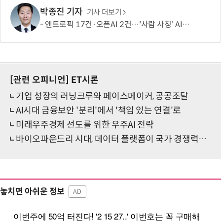
박종진 기자
기사 더보기
앤트로픽 17건·오픈AI 2건…'사람 사칭' AI, 악성코드 전파 시도
[관련 오피니언]
ET시론
기업 성장의 러닝크루와 페이스메이커, 공공조달
AI시대 금융보안 '분리'에서 '책임 있는 연결'로
미래우주경제 선도를 위한 우주AI 전략
바이오파운드리 시대, 데이터 플랫폼이 국가 경쟁력을 좌우한다
놓치면 아쉬운 정보
AD