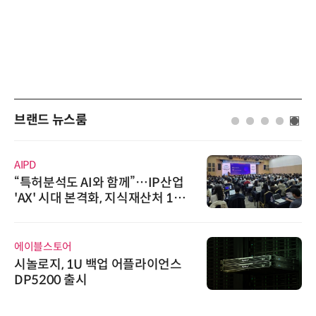
브랜드 뉴스룸
노보센스
P산업
노보센스, PWM 고주파 과도 
 1호
난제 극복…차량용 전류 감지 
기
와이즈스톤
이언스
와이즈스톤, 마틸로에이아이의 
티모달 생물자원 빅데이터'에 D
인증 최고 등급 수여