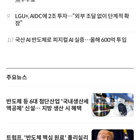
9
LGU+, AIDC에 2조 투자…“외부 조달 없이 단계적 확
장”
10
국산 AI 반도체로 피지컬 AI 실증…올해 600억 투입
주요뉴스
반도체 등 6대 첨단산업 '국내생산세
액공제' 신설… 지방 생산 시 혜택
트럼프, '반도체 핵심 원료' 폴리실리