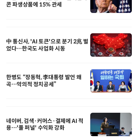
콘 파생상품에 15% 관세
中 통신사, 'AI 토큰'으로 분기 2兆 벌
었다…한국도 사업화 시동
한병도 “장동혁, 李대통령 발언 왜
곡…악의적 정치공세”
네이버, 검색·커머스·결제에 AI 적
용…'풀 퍼널' 수익화 강화