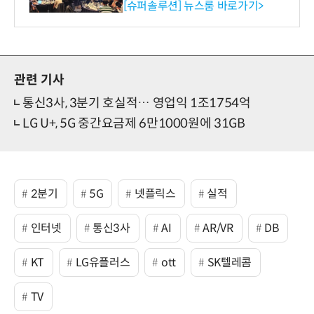
리 성료
[슈퍼솔루션] 뉴스룸 바로가기>
관련 기사
통신3사, 3분기 호실적… 영업익 1조1754억
LG U+, 5G 중간요금제 6만1000원에 31GB
2분기
5G
넷플릭스
실적
인터넷
통신3사
AI
AR/VR
DB
KT
LG유플러스
ott
SK텔레콤
TV