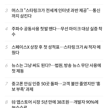
3
머스크 “스타링크가 전세계 인터넷 과반 제공”…통신
까지 삼킨다
4
주파수 공동사용 첫발 뗀다…무선 마이크 대상 실증 착
수
5
스페이스X 상장 후 첫 성적표…스타링크가 AI 적자 메
웠다
6
뉴스는 그냥 써도 된다?…법원, 방송 뉴스 무단 사용에
첫 제동
7
중고폰 안심 인증 50곳 돌파…고객 불안 줄였지만 '홍
보 부족' 과제
8
韓 앱스토어 시장 5년 만에 38조원…개발자 90%에
無수수료