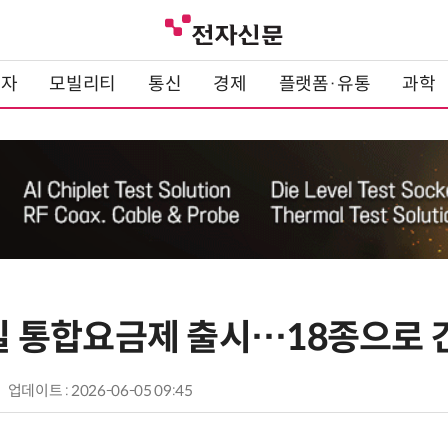
전자
모빌리티
통신
경제
플랫폼·유통
과학
1일 통합요금제 출시…18종으로
업데이트 : 2026-06-05 09:45