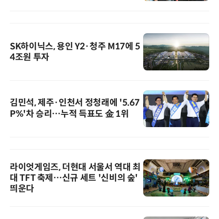
SK하이닉스, 용인 Y2·청주 M17에 5
4조원 투자
김민석, 제주·인천서 정청래에 '5.67
P%'차 승리…누적 득표도 金 1위
라이엇게임즈, 더현대 서울서 역대 최
대 TFT 축제…신규 세트 '신비의 숲'
띄운다