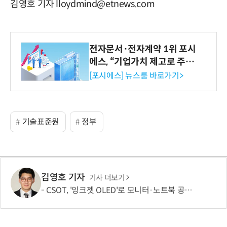
김영호 기자 lloydmind@etnews.com
전자문서·전자계약 1위 포시
에스, “기업가치 제고로 주주
환원 강화” 계획 공시
[포시에스] 뉴스룸 바로가기>
기술표준원
정부
김영호 기자
기사 더보기
CSOT, '잉크젯 OLED'로 모니터·노트북 공략 본격화…MSI 모니터 공개