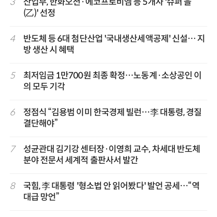
3
산업부, 한화오션·에코프로비엠 등 5개사 '슈퍼 을
(乙)' 선정
4
반도체 등 6대 첨단산업 '국내생산세액공제' 신설… 지
방 생산 시 혜택
5
최저임금 1만700원 최종 확정…노동계·소상공인 이
의 모두 기각
6
정점식 “김용범 이미 한국경제 빌런…李 대통령, 경질
결단해야”
7
성균관대 김기강 센터장·이영희 교수, 차세대 반도체
분야 전문서 세계적 출판사서 발간
8
국힘, 李 대통령 '형소법 안 읽어봤다' 발언 공세…“역
대급 망언”