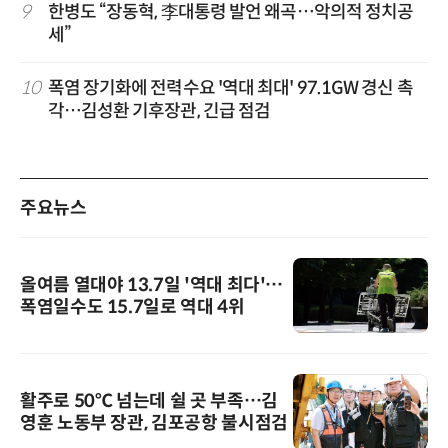
9
한병도 “장동혁, 李대통령 발언 왜곡…악의적 정치공
세”
10
폭염 장기화에 전력수요 '역대 최대' 97.1GW 경신 촉
각…김성환 기후장관, 긴급 점검
주요뉴스
올여름 열대야 13.7일 '역대 최다'…
폭염일수도 15.7일로 역대 4위
활주로 50℃ 넘는데 쉴 곳 부족…김
영훈 노동부 장관, 김포공항 불시점검