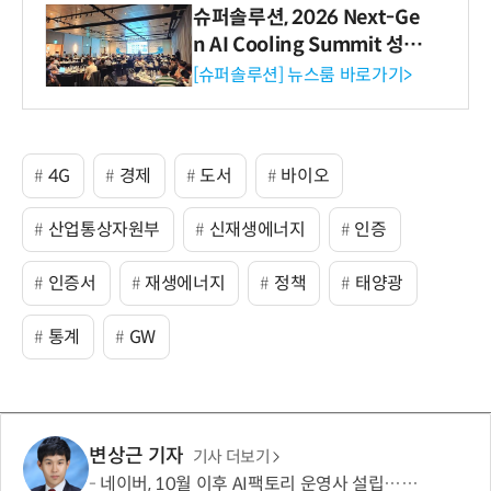
슈퍼솔루션, 2026 Next-Ge
n AI Cooling Summit 성황
리 성료
[슈퍼솔루션] 뉴스룸 바로가기>
4G
경제
도서
바이오
산업통상자원부
신재생에너지
인증
인증서
재생에너지
정책
태양광
통계
GW
변상근 기자
기사 더보기
네이버, 10월 이후 AI팩토리 운영사 설립…팀네이버 조직 투입하고 에셋라이트로 운영