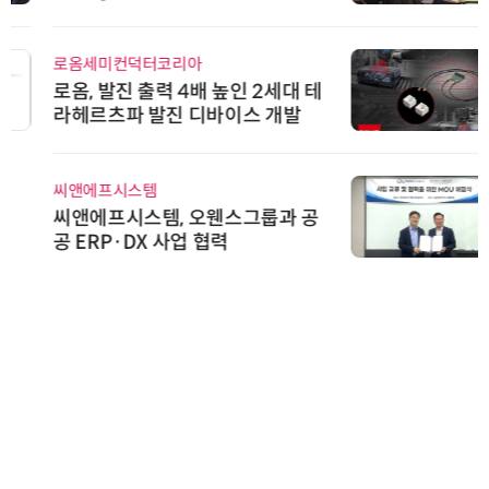
로옴세미컨덕터코리아
로옴, 발진 출력 4배 높인 2세대 테
라헤르츠파 발진 디바이스 개발
씨앤에프시스템
씨앤에프시스템, 오웬스그룹과 공
공 ERP·DX 사업 협력