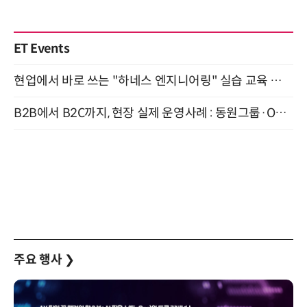
ET Events
현업에서 바로 쓰는 "하네스 엔지니어링" 실습 교육 워크숍 8월 20일 개최
B2B에서 B2C까지, 현장 실제 운영사례 : 동원그룹·OCI·다이닝브랜즈그룹·당근 (8/27)
주요 행사
❯