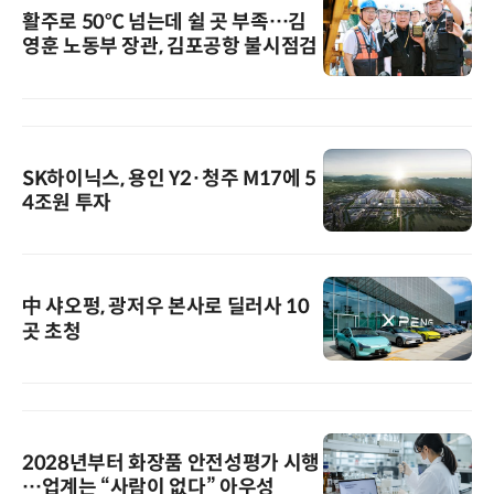
활주로 50℃ 넘는데 쉴 곳 부족…김
영훈 노동부 장관, 김포공항 불시점검
SK하이닉스, 용인 Y2·청주 M17에 5
4조원 투자
中 샤오펑, 광저우 본사로 딜러사 10
곳 초청
2028년부터 화장품 안전성평가 시행
…업계는 “사람이 없다” 아우성