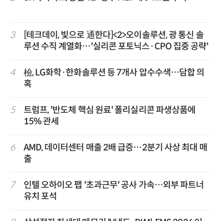
3
[테크데이, 빛으로 通한다]<2>오이솔루션, 광 통신 솔
루션 수직 계열화…'실리콘 포토닉스·CPO 집중 공략'
4
檢, LG화학·한화솔루션 등 7개사 압수수색…담합 의
혹
5
트럼프, '반도체 핵심 원료' 폴리실리콘 파생상품에
15% 관세
6
AMD, 데이터센터 매출 2배 급증…2분기 사상 최대 매
출
7
인텔 오하이오 팹 '초과근무' 공사 가속…외부 파트너
유치 포석