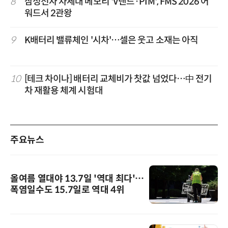
8
삼성전자 차세대 메모리 'V낸드·PIM', FMS 2026 어
워드서 2관왕
9
K배터리 밸류체인 '시차'…셀은 웃고 소재는 아직
10
[테크 차이나] 배터리 교체비가 찻값 넘었다…中 전기
차 재활용 체계 시험대
주요뉴스
올여름 열대야 13.7일 '역대 최다'…
폭염일수도 15.7일로 역대 4위