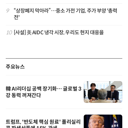
9
“상장폐지 막아라”…중소 가전 기업, 주가 부양 '총력
전'
10
[사설] 美 AIDC 냉각 시장, 우리도 현지 대응을
주요뉴스
韓 AI리더십 공백 장기화… 글로벌 3
강 동력 꺼져간다
트럼프, '반도체 핵심 원료' 폴리실리