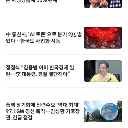
콘 파생상품에 15% 관세
中 통신사, 'AI 토큰'으로 분기 2兆 벌
었다…한국도 사업화 시동
정점식 “김용범 이미 한국경제 빌
런…李 대통령, 경질 결단해야”
폭염 장기화에 전력수요 '역대 최대'
97.1GW 경신 촉각…김성환 기후장
관, 긴급 점검