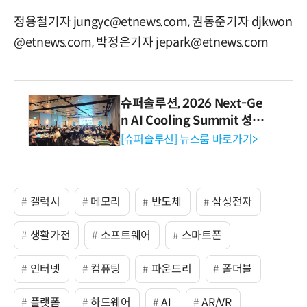
정용철기자 jungyc@etnews.com, 권동준기자 djkwon
@etnews.com, 박정은기자 jepark@etnews.com
슈퍼솔루션, 2026 Next-Ge
n AI Cooling Summit 성황
리 성료
[슈퍼솔루션] 뉴스룸 바로가기>
갤럭시
메모리
반도체
삼성전자
생활가전
소프트웨어
스마트폰
인터넷
컴퓨팅
파운드리
폴더블
플랫폼
하드웨어
AI
AR/VR