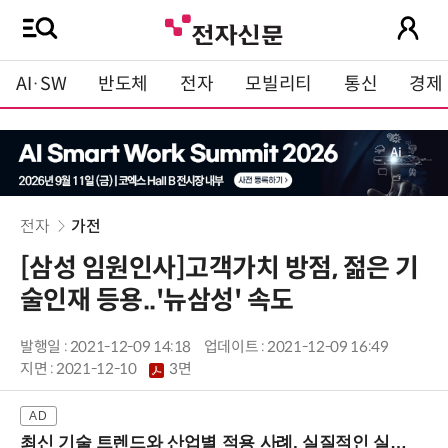
AI·SW
반도체
전자
모빌리티
통신
경제
전자
가전
[삼성 임원인사]고객가치 방점, 젊은 기
술인재 등용..'뉴삼성' 속도
발행일 : 2021-12-09 14:18
업데이트 : 2021-12-09 16:49
지면 :
2021-12-10
3면
최신 기술 트렌드와 산업별 적용 사례, 실질적인 실행 전략을 공유 (9/18 양재역)