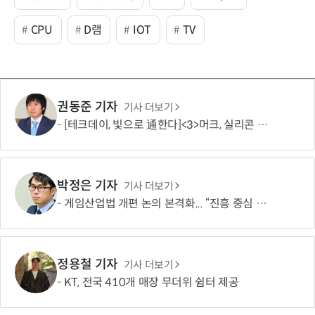
CPU
D램
IOT
TV
권동준 기자
기사 더보기
[테크데이, 빛으로 通한다]<3>머크, 실리콘 포토닉스 공략 개시…'신성장 동력 확보'
박정은 기자
기사 더보기
게임산업법 개편 논의 본격화... “진흥 중심 전환 속 세부 보완 필요”
정용철 기자
기사 더보기
KT, 전국 410개 매장 무더위 쉼터 제공