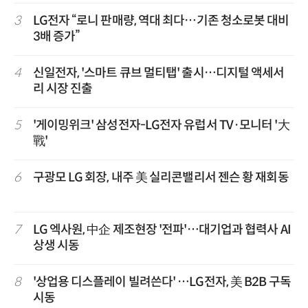
3
LG전자 “로니 판매량, 역대 최다…기존 청소로봇 대비
3배 증가”
4
신일전자, '스마트 큐브 멀티탭' 출시…디지털 액세서
리 시장 진출
5
'게이밍위크' 삼성전자-LG전자 유럽서 TV·모니터 '大
戰'
6
구광모 LG 회장, 내주 美 실리콘밸리서 젠슨 황 재회동
7
LG 엑사원, 中企 제조현장 '전파'…대기업과 협력사 AI
상생 시동
8
'상업용 디스플레이 빌려쓴다' …LG전자, 美 B2B 구독
시동