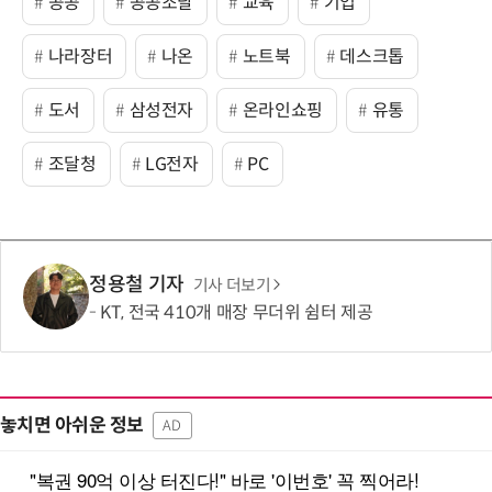
공공
공공조달
교육
기업
나라장터
나온
노트북
데스크톱
도서
삼성전자
온라인쇼핑
유통
조달청
LG전자
PC
정용철 기자
기사 더보기
KT, 전국 410개 매장 무더위 쉼터 제공
놓치면 아쉬운 정보
AD