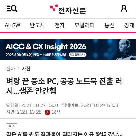
AI·SW
반도체
전자
모빌리티
통신
경제
전자
가전
벼랑 끝 중소 PC, 공공 노트북 진출 러
시...생존 안간힘
발행일 : 2021-10-27 15:00
업데이트 : 2021-10-27 16:03
지면 :
2021-10-28
16면
같은 AI를 써도 결과물이 달라지는 이유 (9/15 강남역)