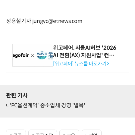
정용철기자 jungyc@etnews.com
위고페어, 서울AI허브 '2026
AI 전환(AX) 지원사업' 컨소
시엄 선정
[위고페어] 뉴스룸 바로가기>
관련 기사
'PC옵션계약' 중소업체 경영 '발목'