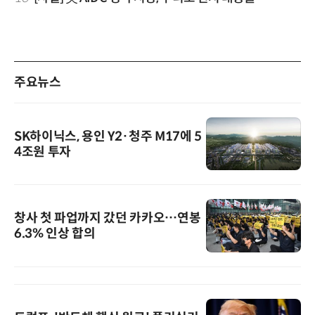
주요뉴스
SK하이닉스, 용인 Y2·청주 M17에 5
4조원 투자
창사 첫 파업까지 갔던 카카오…연봉
6.3% 인상 합의