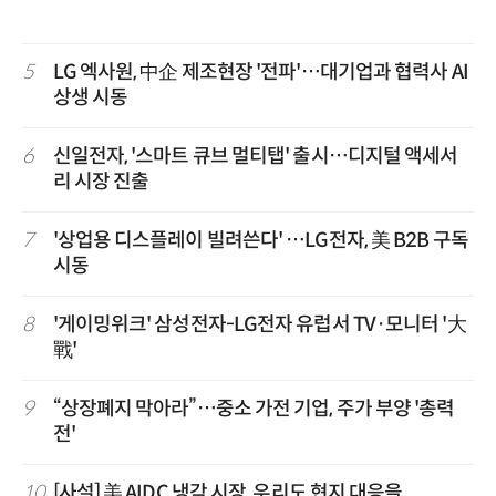
5
LG 엑사원, 中企 제조현장 '전파'…대기업과 협력사 AI
상생 시동
6
신일전자, '스마트 큐브 멀티탭' 출시…디지털 액세서
리 시장 진출
7
'상업용 디스플레이 빌려쓴다' …LG전자, 美 B2B 구독
시동
8
'게이밍위크' 삼성전자-LG전자 유럽서 TV·모니터 '大
戰'
9
“상장폐지 막아라”…중소 가전 기업, 주가 부양 '총력
전'
10
[사설] 美 AIDC 냉각 시장, 우리도 현지 대응을