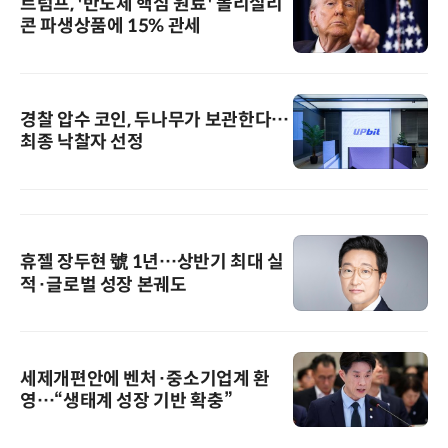
트럼프, '반도체 핵심 원료' 폴리실리
콘 파생상품에 15% 관세
경찰 압수 코인, 두나무가 보관한다…
최종 낙찰자 선정
휴젤 장두현 號 1년…상반기 최대 실
적·글로벌 성장 본궤도
세제개편안에 벤처·중소기업계 환
영…“생태계 성장 기반 확충”