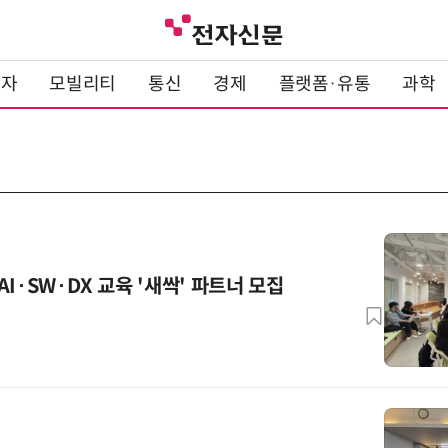
전자
모빌리티
통신
경제
플랫폼·유통
과학
I·SW·DX 교육 '새싹' 파트너 모집