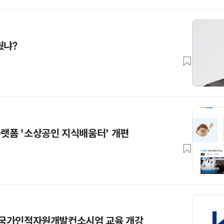
웠냐?
플랫폼 '소상공인 지식배움터' 개편
호 국가인적자원개발컨소시엄 교육 개강