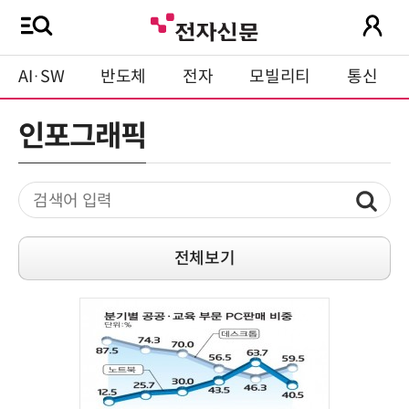
AI·SW
반도체
전자
모빌리티
통신
인포그래픽
전체보기