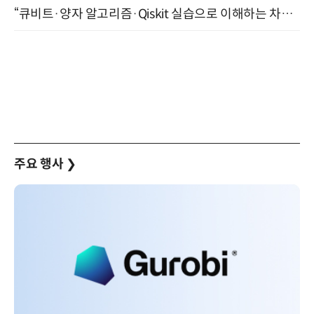
“큐비트·양자 알고리즘·Qiskit 실습으로 이해하는 차세대 컴퓨팅” (8/28)
주요 행사
❯