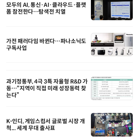
모두의 AI, 통신·AI·클라우드·플랫
폼 참전한다…탐색전 치열
가전 패러다임 바뀐다…파나소닉도
구독사업
과기정통부, 4극 3특 자율형 R&D 가
동…“지역이 직접 미래 성장동력 찾
는다”
K-인디, 게임스컴서 글로벌 시장 개
척... 세계 무대 출사표