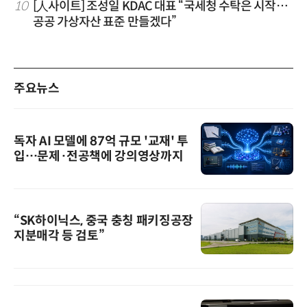
10
[人사이트] 조성일 KDAC 대표 “국세청 수탁은 시작…
공공 가상자산 표준 만들겠다”
주요뉴스
독자 AI 모델에 87억 규모 '교재' 투
입…문제·전공책에 강의영상까지
“SK하이닉스, 중국 충칭 패키징공장
지분매각 등 검토”