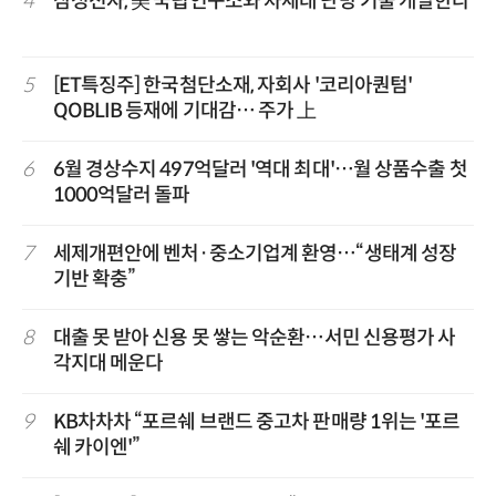
4
삼성전자, 美 국립연구소와 차세대 난방 기술 개발한다
5
[ET특징주] 한국첨단소재, 자회사 '코리아퀀텀'
QOBLIB 등재에 기대감… 주가 上
6
6월 경상수지 497억달러 '역대 최대'…월 상품수출 첫
1000억달러 돌파
7
세제개편안에 벤처·중소기업계 환영…“생태계 성장
기반 확충”
8
대출 못 받아 신용 못 쌓는 악순환…서민 신용평가 사
각지대 메운다
9
KB차차차 “포르쉐 브랜드 중고차 판매량 1위는 '포르
쉐 카이엔'”