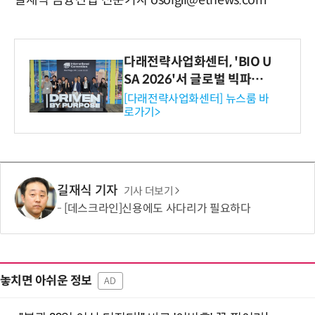
길재식 금융산업 전문기자 osolgil@etnews.com
다래전략사업화센터, 'BIO U
SA 2026'서 글로벌 빅파마
와의 비즈니스 미팅 지원…K
[다래전략사업화센터] 뉴스룸 바
로가기>
-바이오 해외 진출 교두보 확
보
길재식 기자
기사 더보기
[데스크라인]신용에도 사다리가 필요하다
놓치면 아쉬운 정보
AD