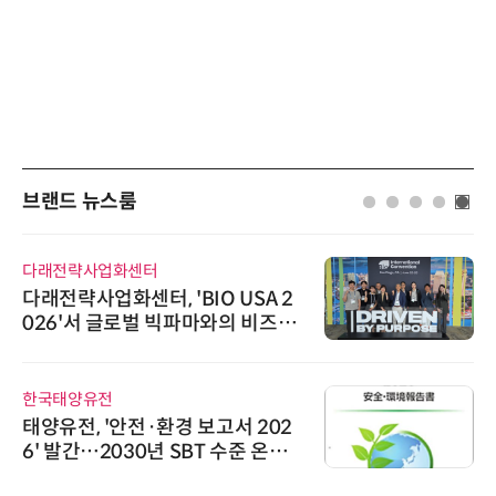
브랜드 뉴스룸
다래전략사업화센터
다래전략사업화센터, 'BIO USA 2
026'서 글로벌 빅파마와의 비즈니
스 미팅 지원…K-바이오 해외 진출
교두보 확보
한국태양유전
태양유전, '안전·환경 보고서 202
6' 발간…2030년 SBT 수준 온실
가스 감축 추진