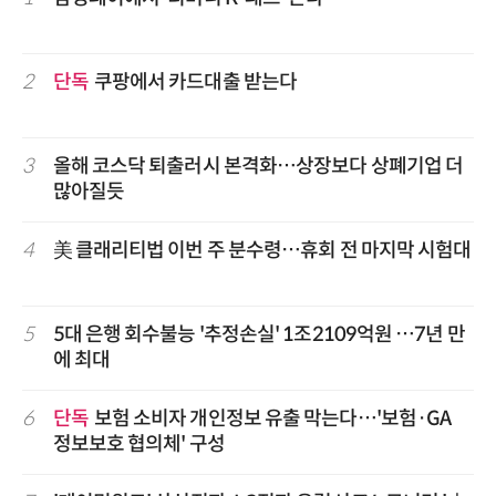
2
단독
쿠팡에서 카드대출 받는다
3
올해 코스닥 퇴출러시 본격화…상장보다 상폐기업 더
많아질듯
4
美 클래리티법 이번 주 분수령…휴회 전 마지막 시험대
5
5대 은행 회수불능 '추정손실' 1조2109억원 …7년 만
에 최대
6
단독
보험 소비자 개인정보 유출 막는다…'보험·GA
정보보호 협의체' 구성