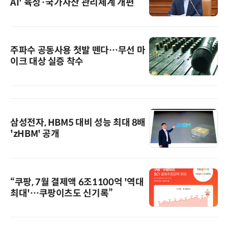
AI' 육성·국가자산 관리체계 개편
주파수 공동사용 첫발 뗀다…무선 마
이크 대상 실증 착수
삼성전자, HBM5 대비 성능 최대 8배
'zHBM' 공개
“쿠팡, 7월 결제액 6조1100억 '역대
최대'…쿠팡이츠도 신기록”