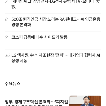
7
'게이밍위크' 삼성전자-LG전자 유럽서 TV·모니터 '大
戰'
8
500조 퇴직연금 시장 노리는 RA 핀테크…AI 연금운용
경쟁 본격화
9
코스피 급등에 매수 사이드카 발동
10
LG 엑사원, 中企 제조현장 '전파'…대기업과 협력사 AI
상생 시동
주요뉴스
정부, 경제구조혁신 본격화…'피지컬