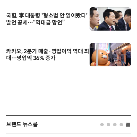
국힘, 李 대통령 '형소법 안 읽어봤다'
발언 공세…“역대급 망언”
카카오, 2분기 매출·영업이익 역대 최
대…영업익 36% 증가
브랜드 뉴스룸