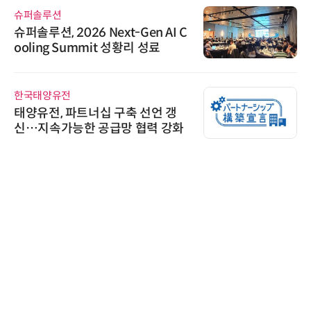
AIPD
n AI C
“특허분석도 AI와 함께”…I
성료
'AX' 시대 본격화, 지식재산처
AI IP데이터분석사 탄생
노보센스
선언 갱
노보센스, PWM 고주파 과도
력 강화
난제 극복…차량용 전류 감지
기
다래전략사업화센터
다래전략사업화센터, 'BIO US
026'서 글로벌 빅파마와의 
스 미팅 지원…K-바이오 해외
교두보 확보