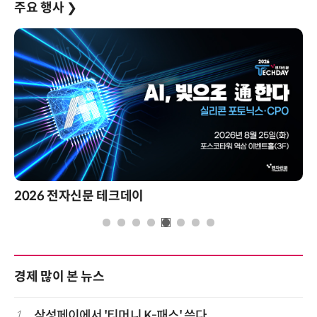
주요 행사
❯
제8회 AI정부 혁신 콘퍼런스
경제 많이 본 뉴스
1
삼성페이에서 '티머니 K-패스' 쓴다