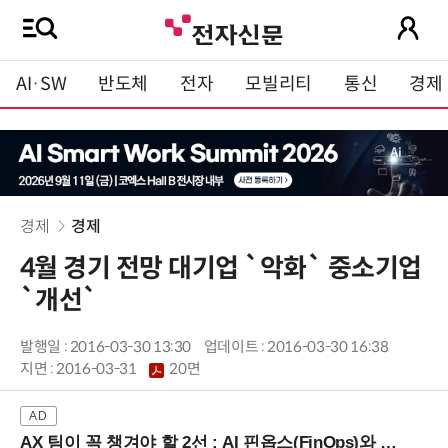
AI·SW
반도체
전자
모빌리티
통신
경제
경제
경제
4월 경기 전망 대기업 `악화` 중소기업
`개선`
발행일 : 2016-03-30 13:30
업데이트 : 2016-03-30 16:38
지면 :
2016-03-31
20면
AX 팀이 꼭 챙겨야 할 2선 : AI 핀옵스(FinOps)와 토큰 거버넌스 (8/21 잠실역)