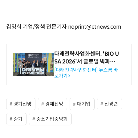
김명희 기업/정책 전문기자 noprint@etnews.com
다래전략사업화센터, 'BIO U
SA 2026'서 글로벌 빅파마
와의 비즈니스 미팅 지원…K
[다래전략사업화센터] 뉴스룸 바
로가기>
-바이오 해외 진출 교두보 확
보
경기전망
경제전망
대기업
전경련
중기
중소기업중앙회