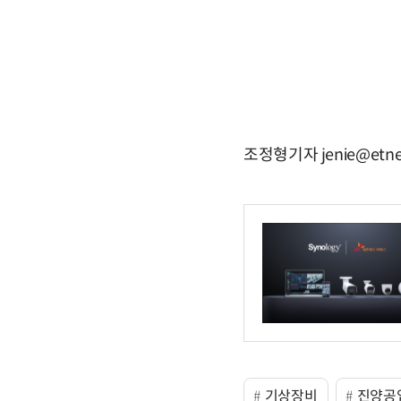
조정형기자 jenie@etne
기상장비
진양공