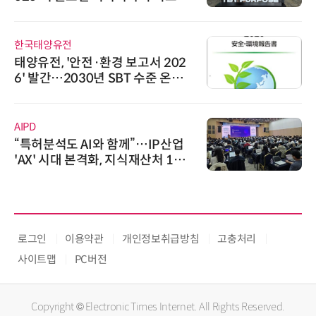
스 미팅 지원…K-바이오 해외 진출
교두보 확보
한국태양유전
태양유전, '안전·환경 보고서 202
6' 발간…2030년 SBT 수준 온실
가스 감축 추진
AIPD
“특허분석도 AI와 함께”…IP산업
'AX' 시대 본격화, 지식재산처 1호
AI IP데이터분석사 탄생
로그인
이용약관
개인정보취급방침
고충처리
사이트맵
PC버전
Copyright © Electronic Times Internet. All Rights Reserved.