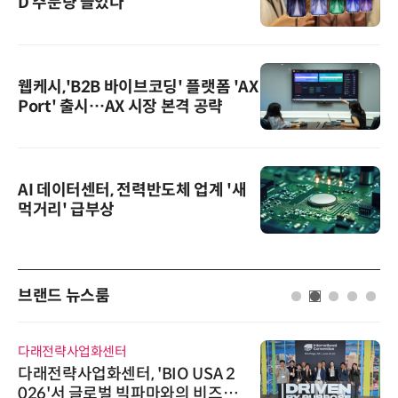
D 주문량 늘었다
웹케시,'B2B 바이브코딩' 플랫폼 'AX
Port' 출시…AX 시장 본격 공략
AI 데이터센터, 전력반도체 업계 '새
먹거리' 급부상
브랜드 뉴스룸
다래전략사업화센터
다래전략사업화센터, 'BIO USA 2
026'서 글로벌 빅파마와의 비즈니