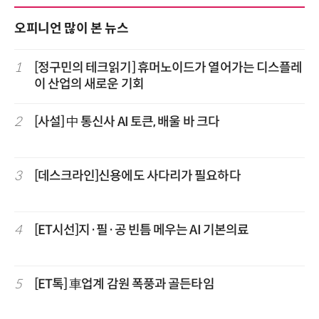
오피니언 많이 본 뉴스
1
[정구민의 테크읽기] 휴머노이드가 열어가는 디스플레
이 산업의 새로운 기회
2
[사설] 中 통신사 AI 토큰, 배울 바 크다
3
[데스크라인]신용에도 사다리가 필요하다
4
[ET시선]지·필·공 빈틈 메우는 AI 기본의료
5
[ET톡] 車업계 감원 폭풍과 골든타임