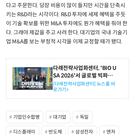
다고 주문한다. 당장 비용이 많이 들지만 시간을 단축시
키는 R&D라는 시각이다. R&D 투자에 세제 혜택을 주듯
이 기술 확보를 위한 M&A 투자에도 뭔가 혜택을 줘야 한
다. 그래야 제값을 주고 사려 한다. 대기업의 국내 기술기
업 M&A를 보는 부정적 시각을 이제 교정할 때가 됐다.
다래전략사업화센터, 'BIO U
SA 2026'서 글로벌 빅파마
와의 비즈니스 미팅 지원…K
[다래전략사업화센터] 뉴스룸 바
로가기>
-바이오 해외 진출 교두보 확
보
기업인수합병
대기업
독일
디스플레이
반도체
삼성전자
엔저