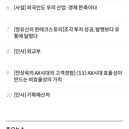
6
[사설] 외국인도 우리 산업·경제 한축이다
7
[정유신의 핀테크스토리]조각 투자 성공, 발행보다 유
통에 달렸다
8
[인사] 외교부
9
[전상욱의 AX시대의 고객경험] 〈11〉 AX시대 효율성이
만드는 비효율성의 가치
10
[인사] 기획예산처