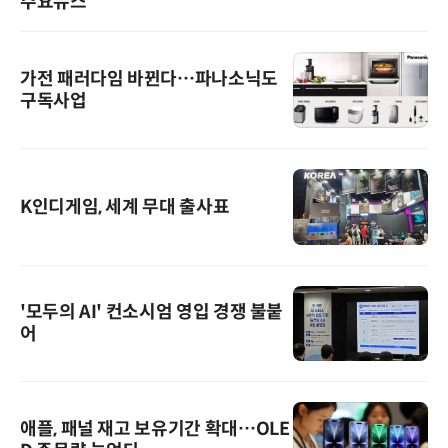
주요뉴스
가전 패러다임 바뀐다…파나소닉도
구독사업
K인디게임, 세계 무대 출사표
'모두의 AI' 컨소시엄 영입 경쟁 불붙
어
애플, 패널 재고 보유기간 확대…OLE