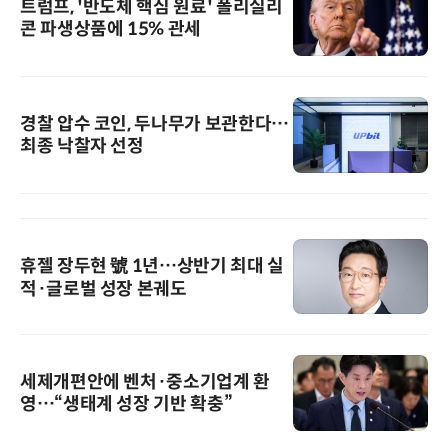
트럼프, '반도체 핵심 원료' 폴리실리
콘 파생상품에 15% 관세
경찰 압수 코인, 두나무가 보관한다…
최종 낙찰자 선정
휴젤 장두현 號 1년…상반기 최대 실
적·글로벌 성장 본궤도
세제개편안에 벤처·중소기업계 환
영…“생태계 성장 기반 확충”