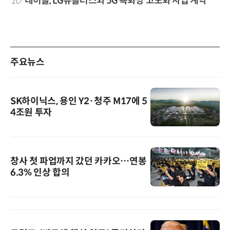
10
네이블, LG유플러스와 5G 특화망 고도화 사업 계약
주요뉴스
SK하이닉스, 용인 Y2·청주 M17에 5
4조원 투자
창사 첫 파업까지 갔던 카카오…연봉
6.3% 인상 합의