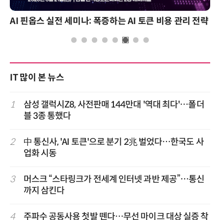
AI 핀옵스 실전 세미나: 폭증하는 AI 토큰 비용 관리 전략
IT 많이 본 뉴스
1
삼성 갤럭시Z8, 사전판매 144만대 '역대 최다'…폴더
블 3종 통했다
2
中 통신사, 'AI 토큰'으로 분기 2兆 벌었다…한국도 사
업화 시동
3
머스크 “스타링크가 전세계 인터넷 과반 제공”…통신
까지 삼킨다
4
주파수 공동사용 첫발 뗀다…무선 마이크 대상 실증 착