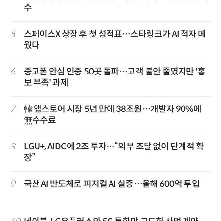
수
5
스페이스X 상장 후 첫 성적표…스타링크가 AI 적자 메
웠다
6
중고폰 안심 인증 50곳 돌파…고객 불안 줄였지만 '홍
보 부족' 과제
7
韓 앱스토어 시장 5년 만에 38조원…개발자 90%에
無수수료
8
LGU+, AIDC에 2조 투자…“외부 조달 없이 단계적 확
장”
9
국산 AI 반도체로 피지컬 AI 실증…올해 600억 투입