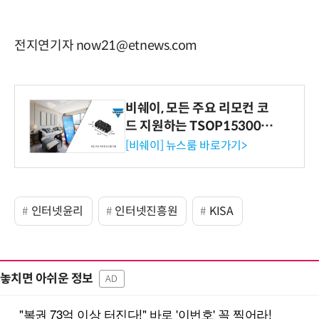
전지연기자 now21@etnews.com
비쉐이, 모든 주요 리모컨 코
드 지원하는 TSOP15300 시
리즈 IR 수신기 출시
[비쉐이] 뉴스룸 바로가기>
인터넷윤리
인터넷진흥원
KISA
놓치면 아쉬운 정보
AD