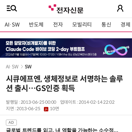
AI·SW
반도체
전자
모빌리티
통신
경제
AI·SW
SW
시큐에프엔, 생체정보로 서명하는 솔루
션 출시…GS인증 획득
발행일 : 2013-06-25 00:00
업데이트 : 2014-02-14 22:02
지면 :
2013-06-25
10면
글로벌 트렌드를 읽고, 내 역할을 가늠하는 소수정예 실습 워크숍 (8/28 신논현역)