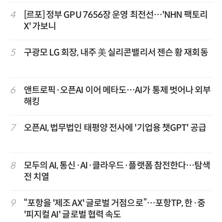
4
[르포] 정부 GPU 7656장 운영 최전선…'NHN 팩토리
X' 가보니
5
구광모 LG 회장, 내주 美 실리콘밸리서 젠슨 황 재회동
6
앤트로픽·오픈AI 이어 메타도…AI가 통제 벗어나 외부
해킹
7
오픈AI, 법무법인 태평양 전사에 '기업용 챗GPT' 공급
8
모두의 AI, 통신·AI·클라우드·플랫폼 참전한다…탐색
전 치열
9
“포항을 '제조 AX' 글로벌 거점으로”…포항TP, 한·중
'피지컬 AI' 글로벌 협력 속도