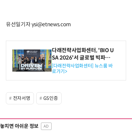
유선일기자 ysi@etnews.com
다래전략사업화센터, 'BIO U
SA 2026'서 글로벌 빅파마
와의 비즈니스 미팅 지원…K
[다래전략사업화센터] 뉴스룸 바
로가기>
-바이오 해외 진출 교두보 확
보
전자서명
GS인증
놓치면 아쉬운 정보
AD