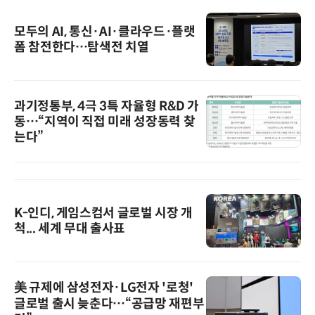
모두의 AI, 통신·AI·클라우드·플랫
폼 참전한다…탐색전 치열
과기정통부, 4극 3특 자율형 R&D 가
동…“지역이 직접 미래 성장동력 찾
는다”
K-인디, 게임스컴서 글로벌 시장 개
척... 세계 무대 출사표
美 규제에 삼성전자·LG전자 '로청'
글로벌 출시 늦춘다…“공급망 재편부