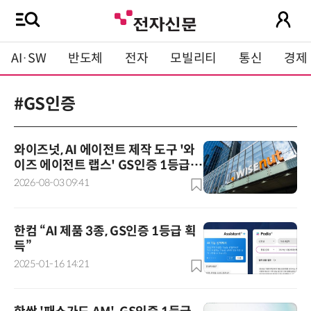
AI·SW
반도체
전자
모빌리티
통신
경제
#GS인증
와이즈넛, AI 에이전트 제작 도구 '와
이즈 에이전트 랩스' GS인증 1등급
획득
2026-08-03 09:41
한컴 “AI 제품 3종, GS인증 1등급 획
득”
2025-01-16 14:21