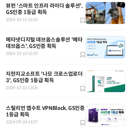
뷰런 '스마트 인프라 라이다 솔루션',
GS인증 1등급 획득
2024-10-15 16:53
메타넷디지털 데브옵스솔루션 '메타
데브옵스', GS인증 획득
2024-10-10 16:59
지란지교소프트 '나모 크로스업로더
3', GS인증 1등급 획득
2024-10-10 13:06
스틸리언 앱수트 VPNBlock, GS인증
1등급 획득
2024-09-24 14:07