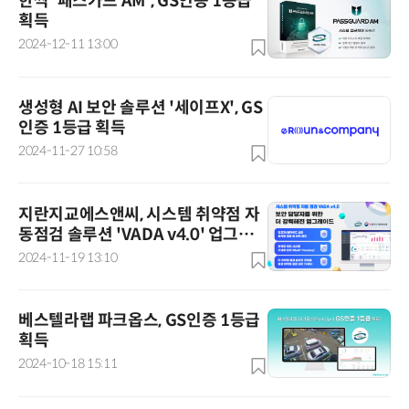
한싹 '패스가드 AM', GS인증 1등급
획득
2024-12-11 13:00
생성형 AI 보안 솔루션 '세이프X', GS
인증 1등급 획득
2024-11-27 10:58
지란지교에스앤씨, 시스템 취약점 자
동점검 솔루션 'VADA v4.0' 업그레
이드…GS인증 1등급도 획득
2024-11-19 13:10
베스텔라랩 파크옵스, GS인증 1등급
획득
2024-10-18 15:11