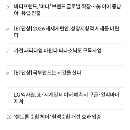
5
바디프랜드, '미니' 브랜드 글로벌 확장…美 이어 동남
아·유럽 진출
6
[ET단상] 2026 세제개편안, 성장지향적 세제를 바란
다
7
가전 패러다임 바뀐다 파나소닉도 구독사업
8
[ET단상] 국부펀드는 시간을 산다
9
LG 엑사원, 표·시계열 데이터 예측서 구글·알리바바
제쳐
10
'셀트론 순환 체어' 혈액순환 개선 효과 입증