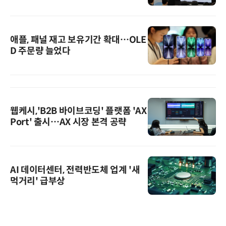
애플, 패널 재고 보유기간 확대…OLE
D 주문량 늘었다
웹케시,'B2B 바이브코딩' 플랫폼 'AX
Port' 출시…AX 시장 본격 공략
AI 데이터센터, 전력반도체 업계 '새
먹거리' 급부상