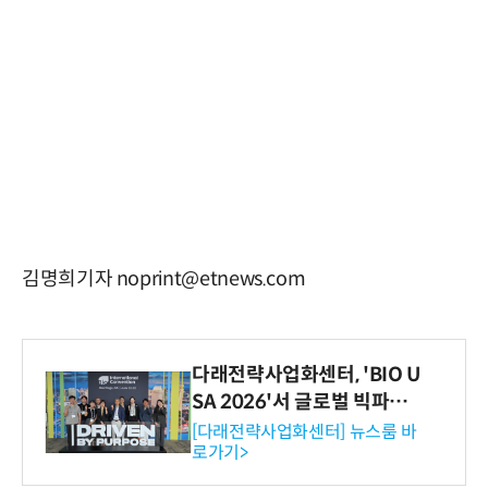
김명희기자 noprint@etnews.com
다래전략사업화센터, 'BIO U
SA 2026'서 글로벌 빅파마
와의 비즈니스 미팅 지원…K
[다래전략사업화센터] 뉴스룸 바
로가기>
-바이오 해외 진출 교두보 확
보