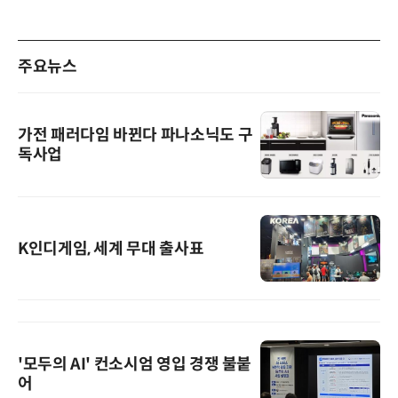
주요뉴스
가전 패러다임 바뀐다 파나소닉도 구
독사업
K인디게임, 세계 무대 출사표
'모두의 AI' 컨소시엄 영입 경쟁 불붙
어