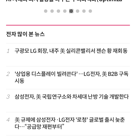
전자 많이 본 뉴스
1
구광모 LG 회장, 내주 美 실리콘밸리서 젠슨 황 재회동
2
'상업용 디스플레이 빌려쓴다' …LG전자, 美 B2B 구독
시동
3
삼성전자, 美 국립연구소와 차세대 난방 기술 개발한다
4
美 규제에 삼성전자·LG전자 '로청' 글로벌 출시 늦춘
다…“공급망 재편부터”