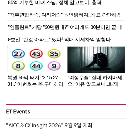
ET Events
"AICC & CX Insight 2026" 9월 9일 개최