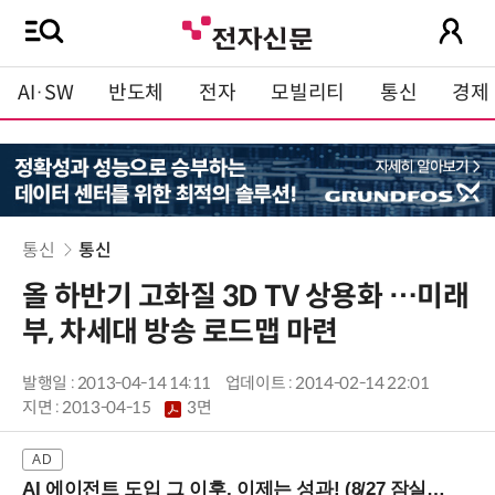
AI·SW
반도체
전자
모빌리티
통신
경제
통신
통신
올 하반기 고화질 3D TV 상용화 …미래
부, 차세대 방송 로드맵 마련
발행일 : 2013-04-14 14:11
업데이트 : 2014-02-14 22:01
지면 :
2013-04-15
3면
AI 에이전트 도입 그 이후, 이제는 성과! (8/27 잠실역)