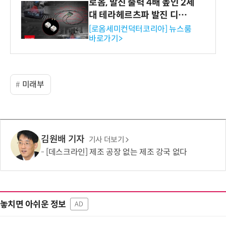
로옴, 발진 출력 4배 높인 2세
대 테라헤르츠파 발진 디바이
스 개발
[로옴세미컨덕터코리아] 뉴스룸
바로가기>
미래부
김원배 기자
기사 더보기
[데스크라인] 제조 공장 없는 제조 강국 없다
놓치면 아쉬운 정보
AD