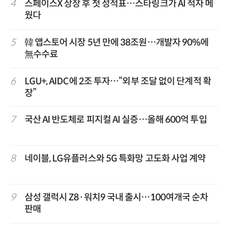
4
스페이스X 상장 후 첫 성적표…스타링크가 AI 적자 메
웠다
5
韓 앱스토어 시장 5년 만에 38조원…개발자 90%에
無수수료
6
LGU+, AIDC에 2조 투자…“외부 조달 없이 단계적 확
장”
7
국산 AI 반도체로 피지컬 AI 실증…올해 600억 투입
8
네이블, LG유플러스와 5G 특화망 고도화 사업 계약
9
삼성 갤럭시 Z8·워치9 국내 출시…100여개국 순차
판매