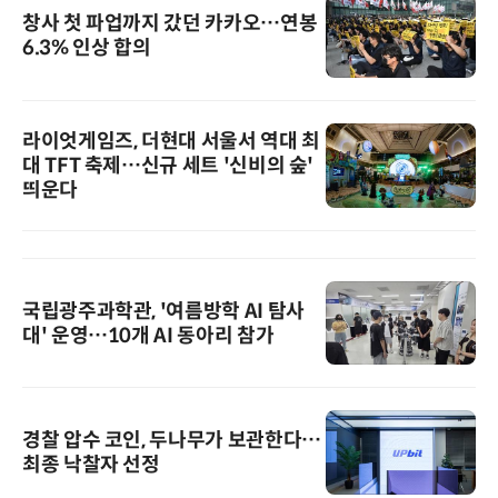
창사 첫 파업까지 갔던 카카오…연봉
6.3% 인상 합의
라이엇게임즈, 더현대 서울서 역대 최
대 TFT 축제…신규 세트 '신비의 숲'
띄운다
국립광주과학관, '여름방학 AI 탐사
대' 운영…10개 AI 동아리 참가
경찰 압수 코인, 두나무가 보관한다…
최종 낙찰자 선정