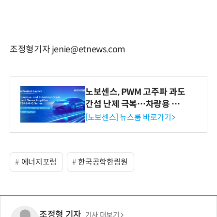
조정형기자 jenie@etnews.com
노보센스, PWM 고주파 과도
간섭 난제 극복…차량용 전
류 감지 증폭기
[노보센스] 뉴스룸 바로가기>
에너지포럼
한국공학한림원
조정형 기자
기사 더보기