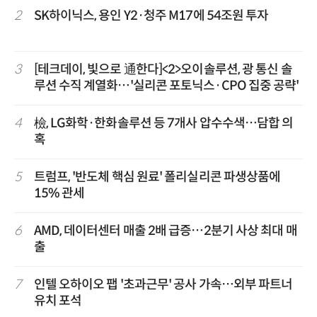
2
SK하이닉스, 용인 Y2·청주 M17에 54조원 투자
3
[테크데이, 빛으로 通한다]<2>오이솔루션, 광 통신 솔
루션 수직 계열화…'실리콘 포토닉스·CPO 집중 공략'
4
檢, LG화학·한화솔루션 등 7개사 압수수색…담합 의
혹
5
트럼프, '반도체 핵심 원료' 폴리실리콘 파생상품에
15% 관세
6
AMD, 데이터센터 매출 2배 급증…2분기 사상 최대 매
출
7
인텔 오하이오 팹 '초과근무' 공사 가속…외부 파트너
유치 포석