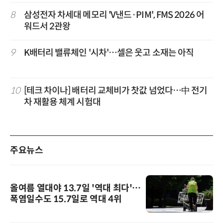
8
삼성전자 차세대 메모리 'V낸드·PIM', FMS 2026 어
워드서 2관왕
9
K배터리 밸류체인 '시차'…셀은 웃고 소재는 아직
10
[테크 차이나] 배터리 교체비가 찻값 넘었다…中 전기
차 재활용 체계 시험대
주요뉴스
올여름 열대야 13.7일 '역대 최다'…
폭염일수도 15.7일로 역대 4위