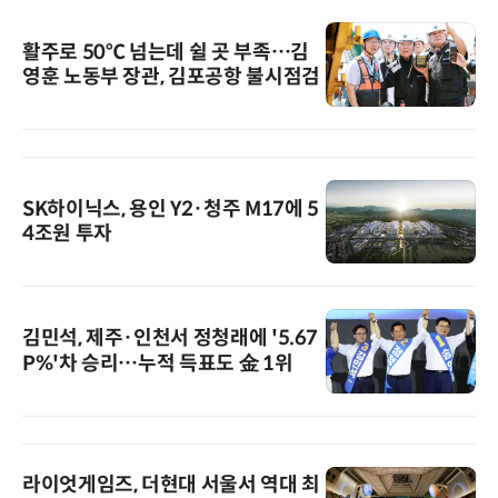
활주로 50℃ 넘는데 쉴 곳 부족…김
영훈 노동부 장관, 김포공항 불시점검
SK하이닉스, 용인 Y2·청주 M17에 5
4조원 투자
김민석, 제주·인천서 정청래에 '5.67
P%'차 승리…누적 득표도 金 1위
라이엇게임즈, 더현대 서울서 역대 최