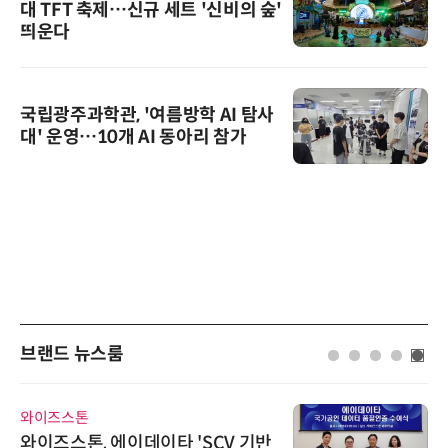
대 TFT 축제…신규 세트 '신비의 숲'
띄운다
국립광주과학관, '여름방학 AI 탐사
대' 운영…10개 AI 동아리 참가
브랜드 뉴스룸
와이즈스톤
와이즈스톤, 에이데이타 'SCV 기반