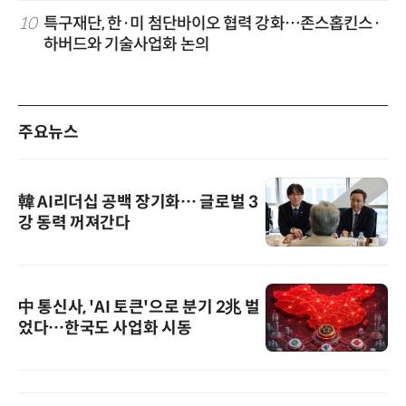
10
특구재단, 한·미 첨단바이오 협력 강화…존스홉킨스·
하버드와 기술사업화 논의
주요뉴스
韓 AI리더십 공백 장기화… 글로벌 3
강 동력 꺼져간다
中 통신사, 'AI 토큰'으로 분기 2兆 벌
었다…한국도 사업화 시동