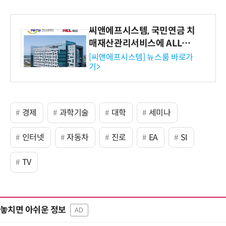
씨앤에프시스템, 국민연금 치
매재산관리서비스에 ALL# E
RP 공급
[씨앤에프시스템] 뉴스룸 바로가
기>
경제
과학기술
대학
세미나
인터넷
자동차
진로
EA
SI
TV
놓치면 아쉬운 정보
AD