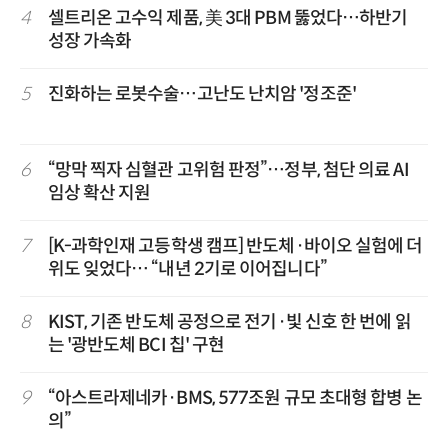
4
셀트리온 고수익 제품, 美 3대 PBM 뚫었다…하반기
성장 가속화
5
진화하는 로봇수술…고난도 난치암 '정조준'
6
“망막 찍자 심혈관 고위험 판정”…정부, 첨단 의료 AI
임상 확산 지원
7
[K-과학인재 고등학생 캠프] 반도체·바이오 실험에 더
위도 잊었다… “내년 2기로 이어집니다”
8
KIST, 기존 반도체 공정으로 전기·빛 신호 한 번에 읽
는 '광반도체 BCI 칩' 구현
9
“아스트라제네카·BMS, 577조원 규모 초대형 합병 논
의”