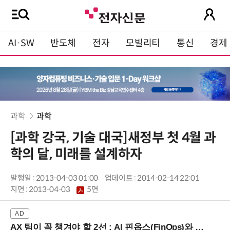
AI·SW
반도체
전자
모빌리티
통신
경제
과학
과학
[과학 강국, 기술 대국]새정부 첫 4월 과
학의 달, 미래를 설계하자
발행일 : 2013-04-03 01:00
업데이트 : 2014-02-14 22:01
지면 :
2013-04-03
5면
AX 팀이 꼭 챙겨야 할 2선 : AI 핀옵스(FinOps)와 토큰 거버넌스 (8/21 잠실역)