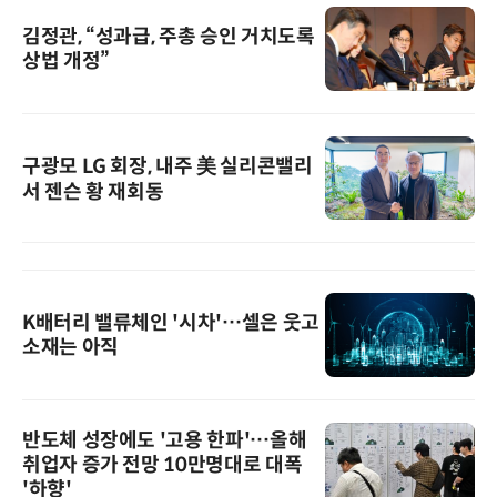
김정관, “성과급, 주총 승인 거치도록
상법 개정”
구광모 LG 회장, 내주 美 실리콘밸리
서 젠슨 황 재회동
K배터리 밸류체인 '시차'…셀은 웃고
소재는 아직
반도체 성장에도 '고용 한파'…올해
취업자 증가 전망 10만명대로 대폭
'하향'