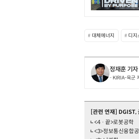
대체에너지
디지
정재훈 기자
KIRIA-육
[관련 연재]
DGIST
<4 · 끝>로봇공학
<3>정보통신융합