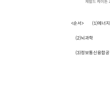
제럴드 케이튼 
<순서> (1)에너
(2)뇌과학
(3)정보통신융합공