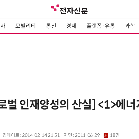
전자
모빌리티
통신
경제
플랫폼·유통
과학
 글로벌 인재양성의 산실] <1>
업데이트 : 2014-02-14 21:51
지면 :
2011-06-29
18면