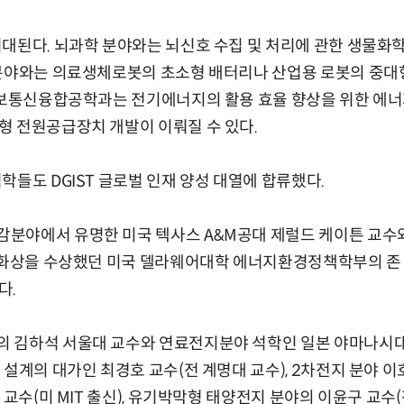
대된다. 뇌과학 분야와는 뇌신호 수집 및 처리에 관한 생물화
분야와는 의료생체로봇의 초소형 배터리나 산업용 로봇의 중대형
 정보통신융합공학과는 전기에너지의 활용 효율 향상을 위한 에너
형 전원공급장치 개발이 이뤄질 수 있다.
들도 DGIST 글로벌 인재 양성 대열에 합류했다.
야에서 유명한 미국 텍사스 A&M공대 제럴드 케이튼 교수
벨평화상을 수상했던 미국 델라웨어대학 에너지환경정책학부의 존
다.
김하석 서울대 교수와 연료전지분야 석학인 일본 야마나시
 설계의 대가인 최경호 교수(전 계명대 교수), 2차전지 분야 이
 교수(미 MIT 출신), 유기박막형 태양전지 분야의 이윤구 교수