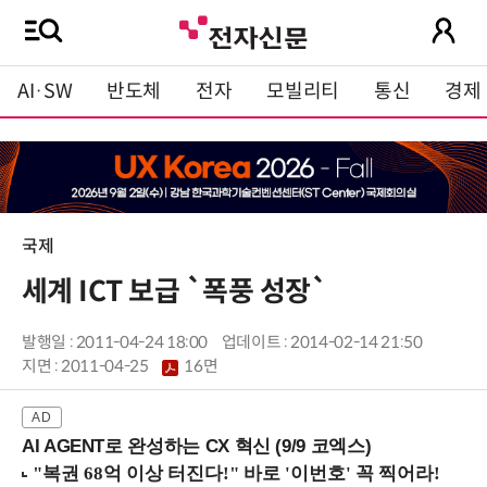
AI·SW
반도체
전자
모빌리티
통신
경제
국제
세계 ICT 보급 `폭풍 성장`
발행일 : 2011-04-24 18:00
업데이트 : 2014-02-14 21:50
지면 :
2011-04-25
16면
AI AGENT로 완성하는 CX 혁신 (9/9 코엑스)