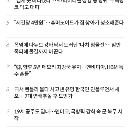
4
“냄새 못 버티겠다”…스파이더맨 상영 중 방귀 '수백명
코 막고 대피'
5
“시간당 4만원”…휴머노이드가 집 찾아가 청소해준다
6
폭염에 다뉴브 강바닥서 드러난 '나치 침몰선'… 암반
폭파해 물길까지 바꾼다
7
“韓, 향후 5년 메모리 최강국 유지…엔비디아, HBM 독
주 흔들”
8
日서 벤틀리 몰다 사고낸 유명 한국인 인플루언서 체
포… 7대 연쇄추돌 후 도망가
9
19세 공주도 입대…덴마크, 국방력 강화 속 군 복무 시
작