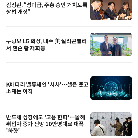
김정관, “성과급, 주총 승인 거치도록
상법 개정”
구광모 LG 회장, 내주 美 실리콘밸리
서 젠슨 황 재회동
K배터리 밸류체인 '시차'…셀은 웃고
소재는 아직
반도체 성장에도 '고용 한파'…올해
취업자 증가 전망 10만명대로 대폭
'하향'