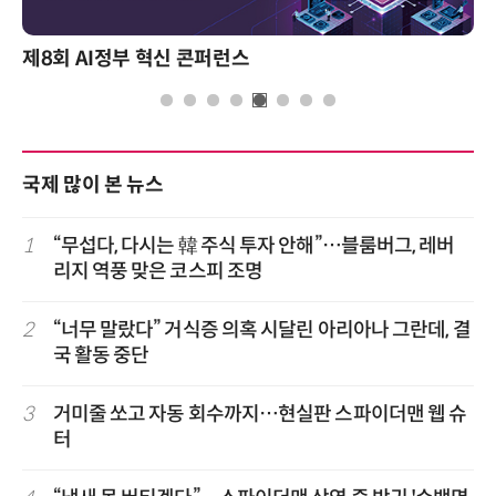
제8회 AI정부 혁신 콘퍼런스
국제 많이 본 뉴스
1
“무섭다, 다시는 韓 주식 투자 안해”…블룸버그, 레버
리지 역풍 맞은 코스피 조명
2
“너무 말랐다” 거식증 의혹 시달린 아리아나 그란데, 결
국 활동 중단
3
거미줄 쏘고 자동 회수까지…현실판 스파이더맨 웹 슈
터