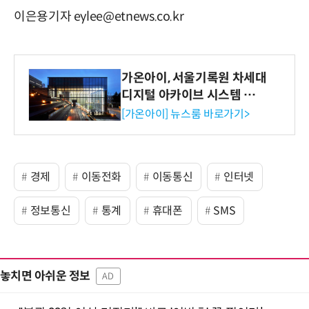
이은용기자 eylee@etnews.co.kr
가온아이, 서울기록원 차세대
디지털 아카이브 시스템 구축
수행
[가온아이] 뉴스룸 바로가기>
경제
이동전화
이동통신
인터넷
정보통신
통계
휴대폰
SMS
놓치면 아쉬운 정보
AD