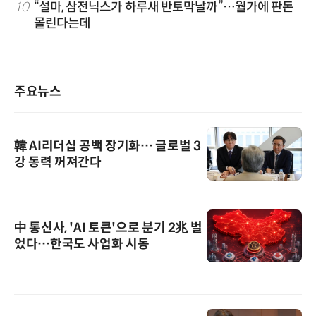
10
“설마, 삼전닉스가 하루새 반토막날까”…월가에 판돈
몰린다는데
주요뉴스
韓 AI리더십 공백 장기화… 글로벌 3
강 동력 꺼져간다
中 통신사, 'AI 토큰'으로 분기 2兆 벌
었다…한국도 사업화 시동