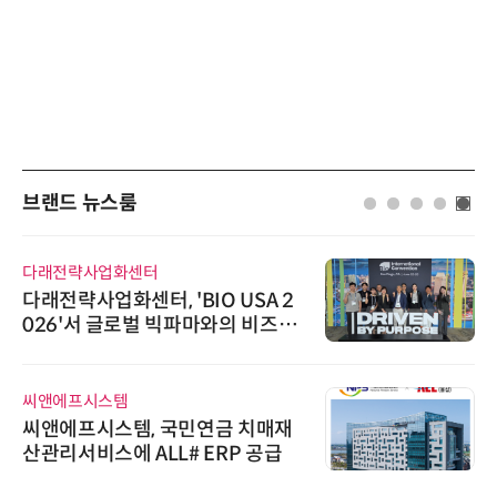
브랜드 뉴스룸
다래전략사업화센터
다래전략사업화센터, 'BIO USA 2
026'서 글로벌 빅파마와의 비즈니
스 미팅 지원…K-바이오 해외 진출
교두보 확보
씨앤에프시스템
씨앤에프시스템, 국민연금 치매재
산관리서비스에 ALL# ERP 공급