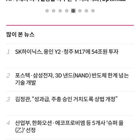
많이 본 뉴스
1
SK하이닉스, 용인 Y2·청주 M17에 54조원 투자
2
포스텍·삼성전자, 3D 낸드(NAND) 반도체 한계 넘는
기술 개발
3
김정관, “성과급, 주총 승인 거치도록 상법 개정”
4
산업부, 한화오션·에코프로비엠 등 5개사 '슈퍼 을
(乙)' 선정