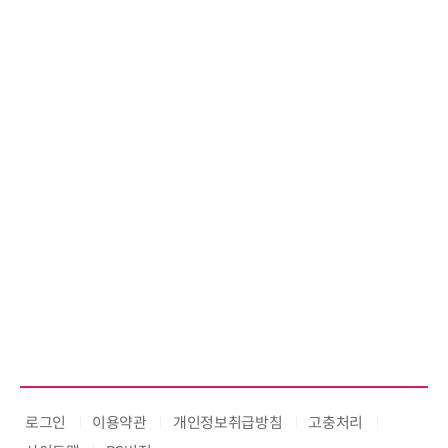
로그인
이용약관
개인정보취급방침
고충처리