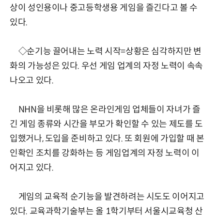
상이 성인용이나 중고등학생용 게임을 즐긴다고 볼 수
있다.
◇순기능 끌어내는 노력 시작=상황은 심각하지만 변
화의 가능성은 있다. 우선 게임 업계의 자정 노력이 속속
나오고 있다.
NHN을 비롯해 많은 온라인게임 업체들이 자녀가 즐
긴 게임 종류와 시간을 부모가 확인할 수 있는 제도를 도
입했거나, 도입을 준비하고 있다. 또 회원에 가입할 때 본
인확인 조치를 강화하는 등 게임업계의 자정 노력이 이
어지고 있다.
게임의 교육적 순기능을 발견하려는 시도도 이어지고
있다. 교육과학기술부는 올 1학기부터 서울시교육청 산