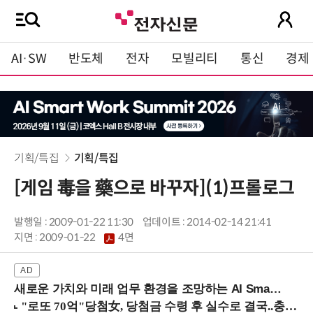
AI·SW
반도체
전자
모빌리티
통신
경제
기획/특집
기획/특집
[게임 毒을 藥으로 바꾸자](1)프롤로그
발행일 : 2009-01-22 11:30
업데이트 : 2014-02-14 21:41
지면 :
2009-01-22
4면
새로운 가치와 미래 업무 환경을 조망하는 AI Smart Work Summit 2026 (9/11 코엑스)