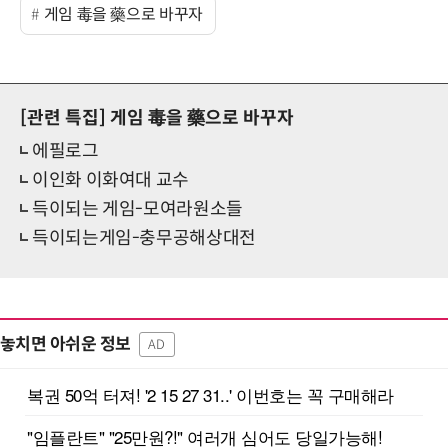
게임 毒을 藥으로 바꾸자
[관련 특집]
게임 毒을 藥으로 바꾸자
에필로그
이인화 이화여대 교수
득이되는 게임-모여라원소들
득이되는게임-충무공해상대전
놓치면 아쉬운 정보
AD