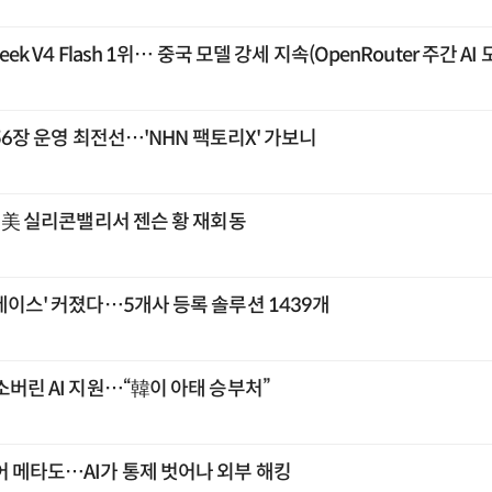
eek V4 Flash 1위… 중국 모델 강세 지속(OpenRouter 주간 A
656장 운영 최전선…'NHN 팩토리X' 가보니
주 美 실리콘밸리서 젠슨 황 재회동
레이스' 커졌다…5개사 등록 솔루션 1439개
소버린 AI 지원…“韓이 아태 승부처”
어 메타도…AI가 통제 벗어나 외부 해킹