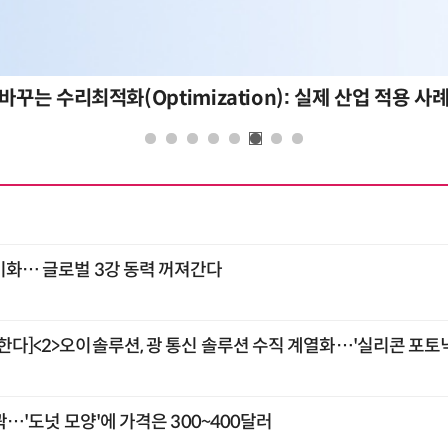
: 폭증하는 AI 토큰 비용 관리 전략
기화… 글로벌 3강 동력 꺼져간다
한다]<2>오이솔루션, 광 통신 솔루션 수직 계열화…'실리콘 포토닉
윤곽…'도넛 모양'에 가격은 300~400달러