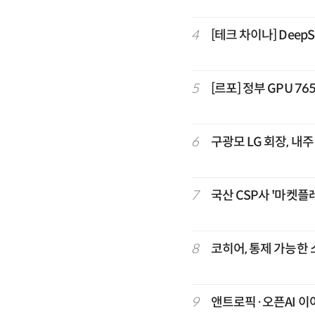
4
[테크 차이나] DeepS
5
[르포] 정부 GPU 7
6
구광모 LG 회장, 내
7
국산 CSP사 '마켓플
8
코히어, 통제 가능한 
9
앤트로픽·오픈AI 이