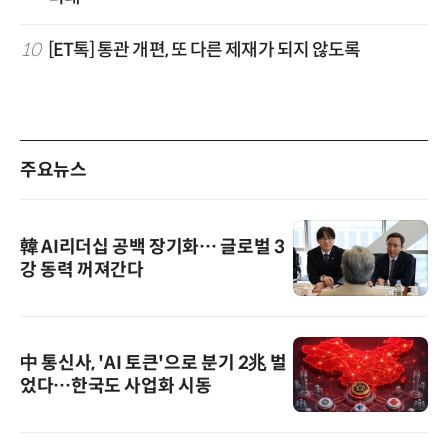
10
[ET톡] 통관 개편, 또 다른 제재가 되지 않도록
주요뉴스
韓 AI리더십 공백 장기화… 글로벌 3
강 동력 꺼져간다
中 통신사, 'AI 토큰'으로 분기 2兆 벌
었다…한국도 사업화 시동