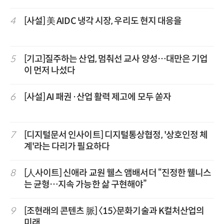
4
[사설] 美 AIDC 냉각 시장, 우리도 현지 대응을
5
[기고]질주하는 산업, 멈춰선 교사 양성…대만은 기업
이 먼저 나섰다
6
[사설] AI 패권·산업 활력 제고에 모두 쏟자
7
[디지털문서 인사이트] 디지털통상협정, '상호인정 체
계'라는 다리가 필요하다
8
[人사이트] 신애라 교원 웰스 앰배서더 “진정한 웰니스
는 균형…지속 가능한 삶 구현해야”
9
[조현래의 콘텐츠 脈] 〈15〉문화기술과 K컬처산업의
미래