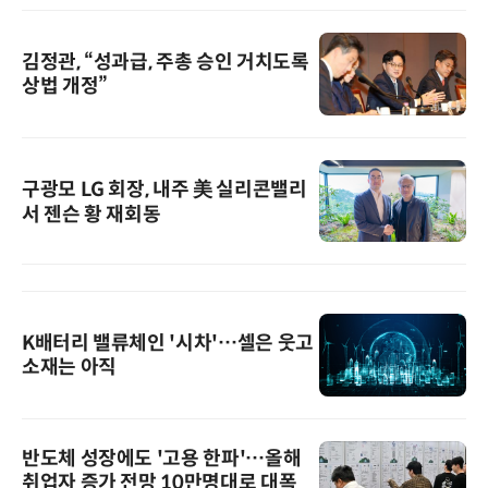
김정관, “성과급, 주총 승인 거치도록
상법 개정”
구광모 LG 회장, 내주 美 실리콘밸리
서 젠슨 황 재회동
K배터리 밸류체인 '시차'…셀은 웃고
소재는 아직
반도체 성장에도 '고용 한파'…올해
취업자 증가 전망 10만명대로 대폭