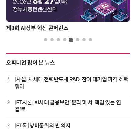
제8회 AI정부 혁신 콘퍼런스
오피니언 많이 본 뉴스
1
[사설] 차세대 전력반도체 R&D, 참여 대기업 파격 혜택
줘라
2
[ET시론] AI시대 금융보안 '분리'에서 '책임 있는 연
결'로
3
[ET톡] 방미통위의 빈 의자