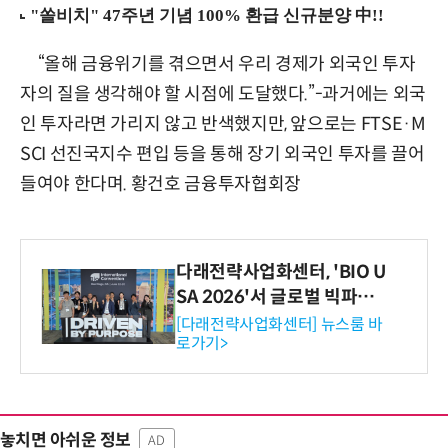
“올해 금융위기를 겪으면서 우리 경제가 외국인 투자
자의 질을 생각해야 할 시점에 도달했다.”-과거에는 외국
인 투자라면 가리지 않고 반색했지만, 앞으로는 FTSE·M
SCI 선진국지수 편입 등을 통해 장기 외국인 투자를 끌어
들여야 한다며. 황건호 금융투자협회장
다래전략사업화센터, 'BIO U
SA 2026'서 글로벌 빅파마
와의 비즈니스 미팅 지원…K
[다래전략사업화센터] 뉴스룸 바
로가기>
-바이오 해외 진출 교두보 확
보
놓치면 아쉬운 정보
AD