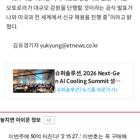
모토로라가 대규모 감원을 단행할 것이라는 공식 발표가
나와 미국과 전 세계에서 신규 채용을 진행 중”이라고 밝
혔다.
김유경기자 yukyung@etnews.co.kr
슈퍼솔루션, 2026 Next-Ge
n AI Cooling Summit 성황
리 성료
[슈퍼솔루션] 뉴스룸 바로가기>
놓치면 아쉬운 정보
AD