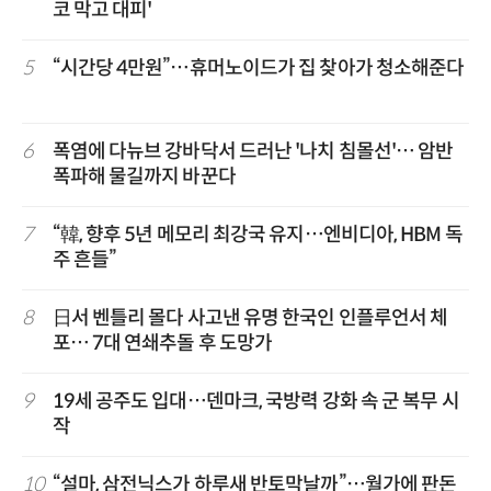
코 막고 대피'
5
“시간당 4만원”…휴머노이드가 집 찾아가 청소해준다
6
폭염에 다뉴브 강바닥서 드러난 '나치 침몰선'… 암반
폭파해 물길까지 바꾼다
7
“韓, 향후 5년 메모리 최강국 유지…엔비디아, HBM 독
주 흔들”
8
日서 벤틀리 몰다 사고낸 유명 한국인 인플루언서 체
포… 7대 연쇄추돌 후 도망가
9
19세 공주도 입대…덴마크, 국방력 강화 속 군 복무 시
작
10
“설마, 삼전닉스가 하루새 반토막날까”…월가에 판돈