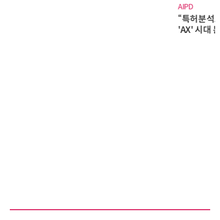
AIPD
“특허분석도 AI와 함께”…IP산업
'AX' 시대 본격화, 지식재산처 1호
AI IP데이터분석사 탄생