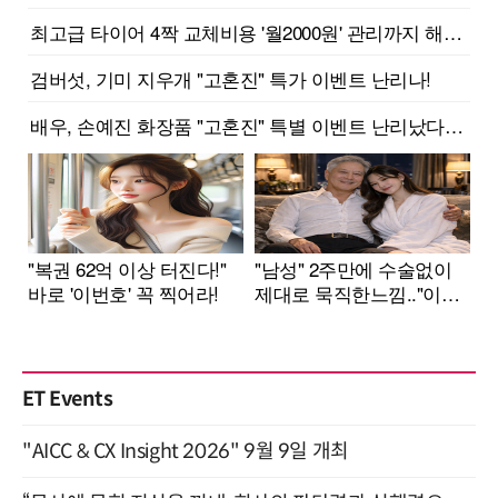
ET Events
"AICC & CX Insight 2026" 9월 9일 개최