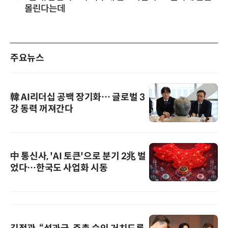
몰린다는데
주요뉴스
韓 AI리더십 공백 장기화… 글로벌 3
강 동력 꺼져간다
中 통신사, 'AI 토큰'으로 분기 2兆 벌
었다…한국도 사업화 시동