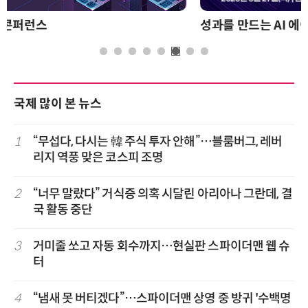
성과를 만드는 AI 에이전트 운영 전략 및 사례
국제 많이 본 뉴스
1
“무섭다, 다시는 韓 주식 투자 안해”…블룸버그, 레버
리지 역풍 맞은 코스피 조명
2
“너무 말랐다” 거식증 의혹 시달린 아리아나 그란데, 결
국 활동 중단
3
거미줄 쏘고 자동 회수까지…현실판 스파이더맨 웹 슈
터
4
“냄새 못 버티겠다”…스파이더맨 상영 중 방귀 '수백명