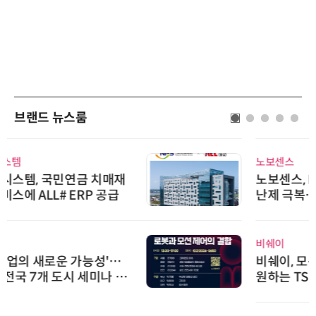
브랜드 뉴스룸
노보센스
노보센스, PWM 고주파 과도 간섭
난제 극복…차량용 전류 감지 증폭
기
비쉐이
비쉐이, 모든 주요 리모컨 코드 지
원하는 TSOP15300 시리즈 IR 수
신기 출시