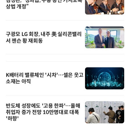
김정관, “성과급, 주총 승인 거치도록
상법 개정”
구광모 LG 회장, 내주 美 실리콘밸리
서 젠슨 황 재회동
K배터리 밸류체인 '시차'…셀은 웃고
소재는 아직
반도체 성장에도 '고용 한파'…올해
취업자 증가 전망 10만명대로 대폭
'하향'