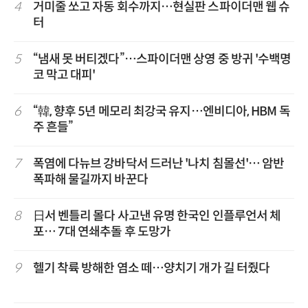
4
거미줄 쏘고 자동 회수까지…현실판 스파이더맨 웹 슈
터
5
“냄새 못 버티겠다”…스파이더맨 상영 중 방귀 '수백명
코 막고 대피'
6
“韓, 향후 5년 메모리 최강국 유지…엔비디아, HBM 독
주 흔들”
7
폭염에 다뉴브 강바닥서 드러난 '나치 침몰선'… 암반
폭파해 물길까지 바꾼다
8
日서 벤틀리 몰다 사고낸 유명 한국인 인플루언서 체
포… 7대 연쇄추돌 후 도망가
9
헬기 착륙 방해한 염소 떼…양치기 개가 길 터줬다