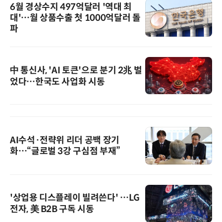
6월 경상수지 497억달러 '역대 최
대'…월 상품수출 첫 1000억달러 돌
파
中 통신사, 'AI 토큰'으로 분기 2兆 벌
었다…한국도 사업화 시동
AI수석·전략위 리더 공백 장기
화…“글로벌 3강 구심점 부재”
'상업용 디스플레이 빌려쓴다' …LG
전자, 美 B2B 구독 시동