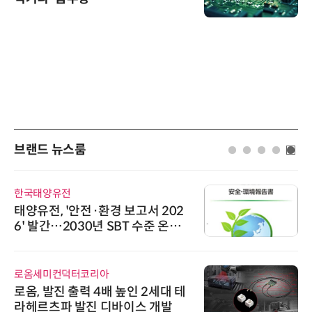
브랜드 뉴스룸
한국태양유전
태양유전, '안전·환경 보고서 202
6' 발간…2030년 SBT 수준 온실
가스 감축 추진
로옴세미컨덕터코리아
로옴, 발진 출력 4배 높인 2세대 테
라헤르츠파 발진 디바이스 개발