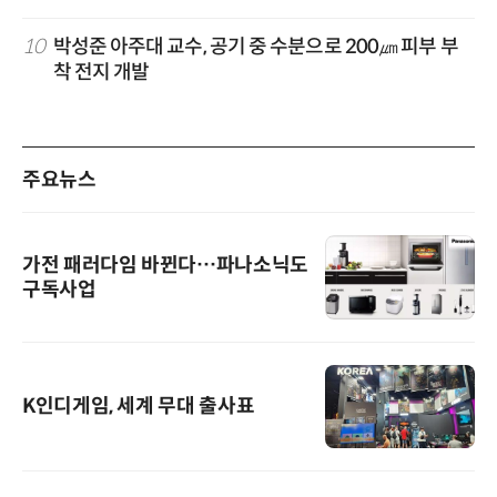
10
박성준 아주대 교수, 공기 중 수분으로 200㎛ 피부 부
착 전지 개발
주요뉴스
가전 패러다임 바뀐다…파나소닉도
구독사업
K인디게임, 세계 무대 출사표