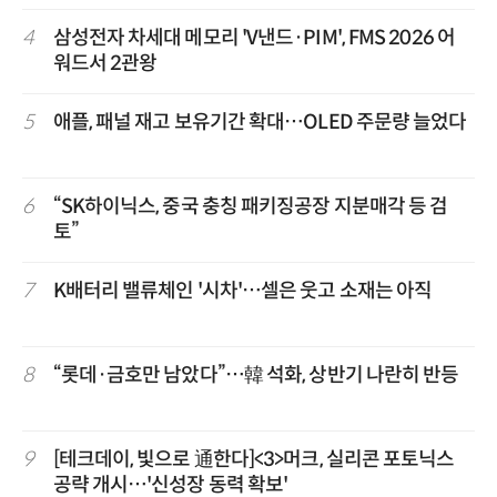
4
삼성전자 차세대 메모리 'V낸드·PIM', FMS 2026 어
워드서 2관왕
5
애플, 패널 재고 보유기간 확대…OLED 주문량 늘었다
6
“SK하이닉스, 중국 충칭 패키징공장 지분매각 등 검
토”
7
K배터리 밸류체인 '시차'…셀은 웃고 소재는 아직
8
“롯데·금호만 남았다”…韓 석화, 상반기 나란히 반등
9
[테크데이, 빛으로 通한다]<3>머크, 실리콘 포토닉스
공략 개시…'신성장 동력 확보'