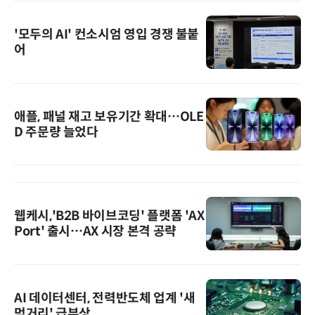
'모두의 AI' 컨소시엄 영입 경쟁 불붙
어
애플, 패널 재고 보유기간 확대…OLE
D 주문량 늘었다
웹케시,'B2B 바이브코딩' 플랫폼 'AX
Port' 출시…AX 시장 본격 공략
AI 데이터센터, 전력반도체 업계 '새
먹거리' 급부상