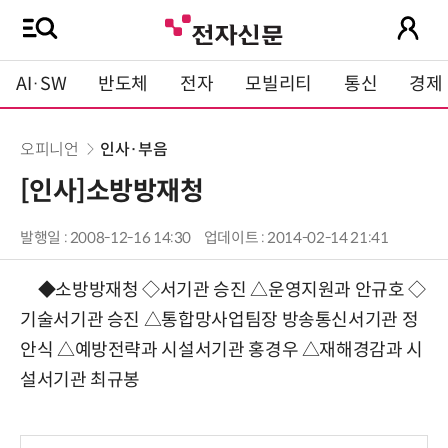
AI·SW
반도체
전자
모빌리티
통신
경제
오피니언
인사·부음
[인사]소방방재청
발행일 : 2008-12-16 14:30
업데이트 : 2014-02-14 21:41
◆소방방재청 ◇서기관 승진 △운영지원과 안규호 ◇
기술서기관 승진 △통합망사업팀장 방송통신서기관 정
안식 △예방전략과 시설서기관 홍경우 △재해경감과 시
설서기관 최규봉