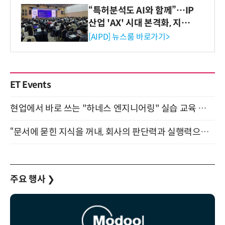
“특허분석도 AI와 함께”…IP
산업 'AX' 시대 본격화, 지식
재산처 1호 AI IP데이터분석
[AIPD] 뉴스룸 바로가기>
사 탄생
ET Events
현업에서 바로 쓰는 "하네스 엔지니어링" 실습 교육 워크숍 8월 20일 개최
“문서에 묻힌 지식을 꺼내, 회사의 판단력과 실행력으로 바꾸다” (8/20)
주요 행사
❯