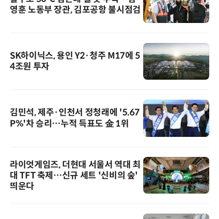
영훈 노동부 장관, 김포공항 불시점검
SK하이닉스, 용인 Y2·청주 M17에 5
4조원 투자
김민석, 제주·인천서 정청래에 '5.67
P%'차 승리…누적 득표도 金 1위
라이엇게임즈, 더현대 서울서 역대 최
대 TFT 축제…신규 세트 '신비의 숲'
띄운다