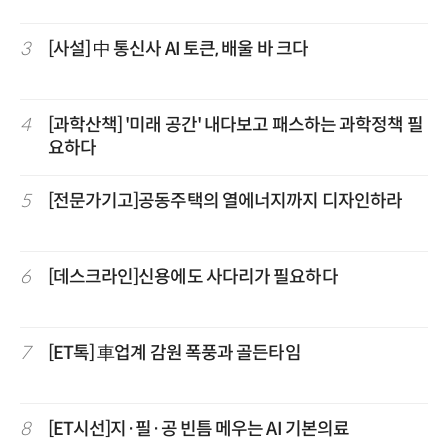
3
[사설] 中 통신사 AI 토큰, 배울 바 크다
4
[과학산책] '미래 공간' 내다보고 패스하는 과학정책 필
요하다
5
[전문가기고]공동주택의 열에너지까지 디자인하라
6
[데스크라인]신용에도 사다리가 필요하다
7
[ET톡] 車업계 감원 폭풍과 골든타임
8
[ET시선]지·필·공 빈틈 메우는 AI 기본의료