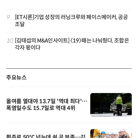
9
[ET시론]기업 성장의 러닝크루와 페이스메이커, 공공
조달
10
[김태섭의 M&A인사이트] 〈19〉패는 나눠줬다, 조합은
각자 몫이다
주요뉴스
올여름 열대야 13.7일 '역대 최다'…
폭염일수도 15.7일로 역대 4위
활주로 50℃ 넘는데 쉴 곳 부족…김