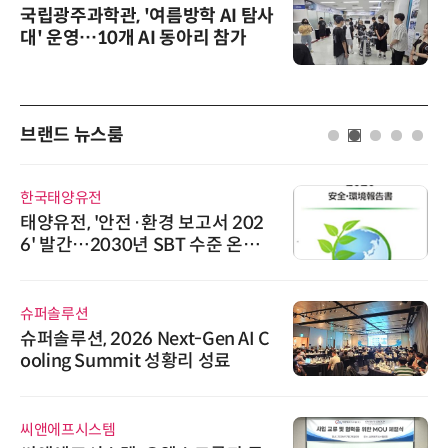
국립광주과학관, '여름방학 AI 탐사
대' 운영…10개 AI 동아리 참가
브랜드 뉴스룸
한국태양유전
태양유전, '안전·환경 보고서 202
6' 발간…2030년 SBT 수준 온실
가스 감축 추진
슈퍼솔루션
슈퍼솔루션, 2026 Next-Gen AI C
ooling Summit 성황리 성료
씨앤에프시스템