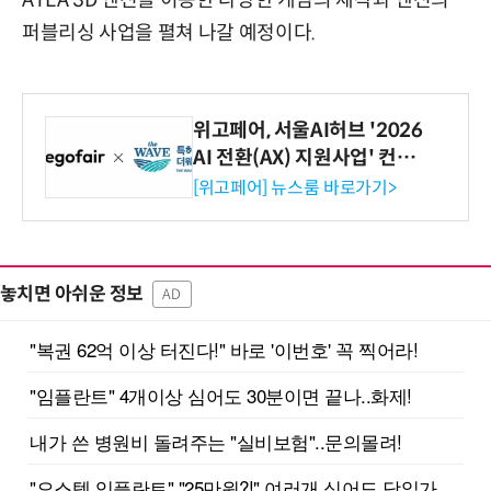
ATEA 3D 엔진을 이용한 다양한 게임의 제작과 엔진의
퍼블리싱 사업을 펼쳐 나갈 예정이다.
위고페어, 서울AI허브 '2026
AI 전환(AX) 지원사업' 컨소
시엄 선정
[위고페어] 뉴스룸 바로가기>
놓치면 아쉬운 정보
AD