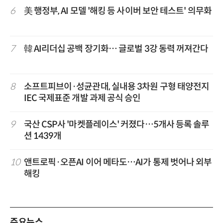
6
美 행정부, AI 모델 '해킹 등 사이버 보안 테스트' 의무화
7
韓 AI리더십 공백 장기화… 글로벌 3강 동력 꺼져간다
8
소프트피브이·성균관대, 실내용 3차원 구형 태양전지
IEC 국제표준 개발 과제 공식 승인
9
국산 CSP사 '마켓플레이스' 커졌다…5개사 등록 솔루
션 1439개
10
앤트로픽·오픈AI 이어 메타도…AI가 통제 벗어나 외부
해킹
주요뉴스