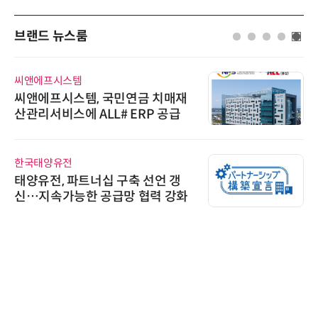
브랜드 뉴스룸
템
로옴세미컨덕터코
템, 국민연금 치매재
로옴, 업계 최고 
 ALL# ERP 공급
구현한 차량용 M
디에스앤지
트너십 구축 선언 갱
디에스앤지, 'AI 
한 공급망 협력 강화
26' 참가 성료…
우르는 통합 솔
노보센스
노보센스, PW
난제 극복…차량
기