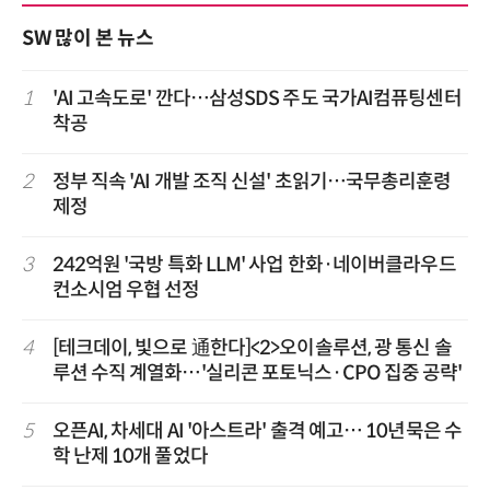
SW 많이 본 뉴스
1
'AI 고속도로' 깐다…삼성SDS 주도 국가AI컴퓨팅센터
착공
2
정부 직속 'AI 개발 조직 신설' 초읽기…국무총리훈령
제정
3
242억원 '국방 특화 LLM' 사업 한화·네이버클라우드
컨소시엄 우협 선정
4
[테크데이, 빛으로 通한다]<2>오이솔루션, 광 통신 솔
루션 수직 계열화…'실리콘 포토닉스·CPO 집중 공략'
5
오픈AI, 차세대 AI '아스트라' 출격 예고… 10년묵은 수
학 난제 10개 풀었다