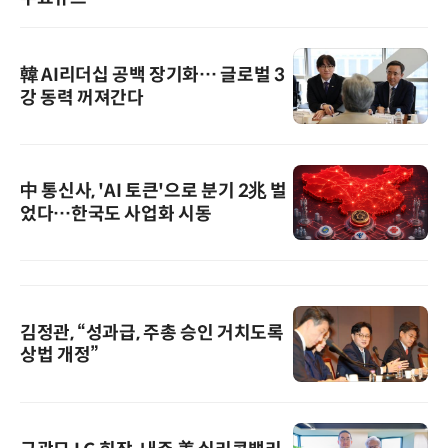
韓 AI리더십 공백 장기화… 글로벌 3
강 동력 꺼져간다
中 통신사, 'AI 토큰'으로 분기 2兆 벌
었다…한국도 사업화 시동
김정관, “성과급, 주총 승인 거치도록
상법 개정”