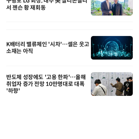
구광모 LG 회장, 내주 美 실리콘밸리
서 젠슨 황 재회동
K배터리 밸류체인 '시차'…셀은 웃고
소재는 아직
반도체 성장에도 '고용 한파'…올해
취업자 증가 전망 10만명대로 대폭
'하향'