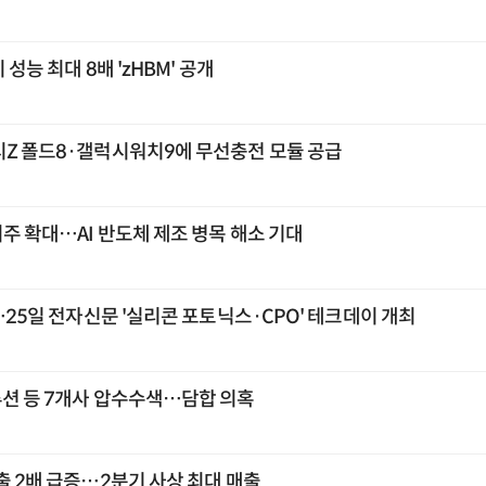
 성능 최대 8배 'zHBM' 공개
시Z 폴드8·갤럭시워치9에 무선충전 모듈 공급
외주 확대…AI 반도체 제조 병목 해소 기대
”…25일 전자신문 '실리콘 포토닉스·CPO' 테크데이 개최
루션 등 7개사 압수수색…담합 의혹
출 2배 급증…2분기 사상 최대 매출