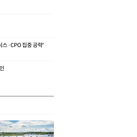
스·CPO 집중 공략'
승인