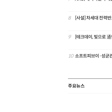
8
[사설] 차세대 전력반
9
[테크데이, 빛으로 通
10
소프트피브이·성균관대
주요뉴스