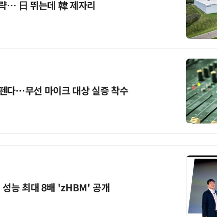
공략… 日 뛰는데 韓 제자리
 뗀다…무선 마이크 대상 실증 착수
 성능 최대 8배 'zHBM' 공개