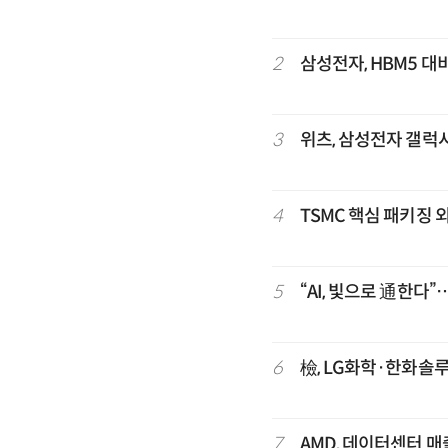
2
삼성전자, HBM5 대비
3
위츠, 삼성전자 갤럭
4
TSMC 핵심 패키징 
5
“AI, 빛으로 通한다
6
檢, LG화학·한화솔
7
AMD, 데이터센터 매