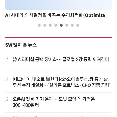
AI 시대의 의사결정을 바꾸는 수리최적화(Optimization): 실제 산업 적용 사례와 활용 전략
SW 많이 본 뉴스
1
韓 AI리더십 공백 장기화… 글로벌 3강 동력 꺼져간다
2
[테크데이, 빛으로 通한다]<2>오이솔루션, 광 통신 솔
루션 수직 계열화…'실리콘 포토닉스·CPO 집중 공략'
3
오픈AI 첫 AI 기기 윤곽…'도넛 모양'에 가격은
300~400달러