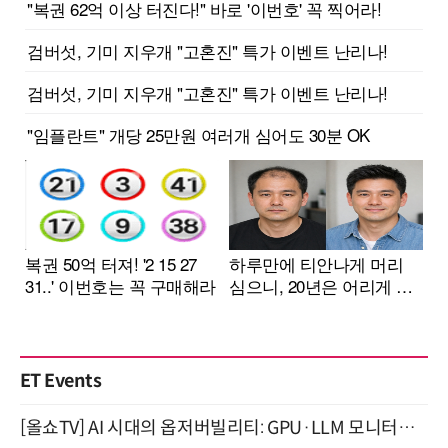
ET Events
[올쇼TV] AI 시대의 옵저버빌리티: GPU·LLM 모니터링부터 AI 기반 장애 대응까지 (8/11 생방송)