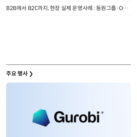
B2B에서 B2C까지, 현장 실제 운영사례 : 동원그룹·OCI·다이닝브랜즈그룹·당근 (8/27)
주요 행사
❯