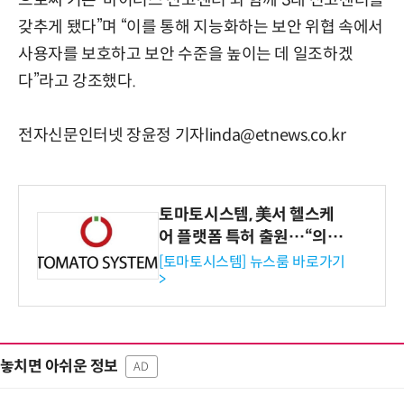
으로써 기존 ‘바이러스 신고센터’와 함께 3대 신고센터를
갖추게 됐다”며 “이를 통해 지능화하는 보안 위협 속에서
사용자를 보호하고 보안 수준을 높이는 데 일조하겠
다”라고 강조했다.
전자신문인터넷 장윤정 기자linda@etnews.co.kr
토마토시스템, 美서 헬스케
어 플랫폼 특허 출원…“의료
기관·보험사 공략”
[토마토시스템] 뉴스룸 바로가기
>
놓치면 아쉬운 정보
AD