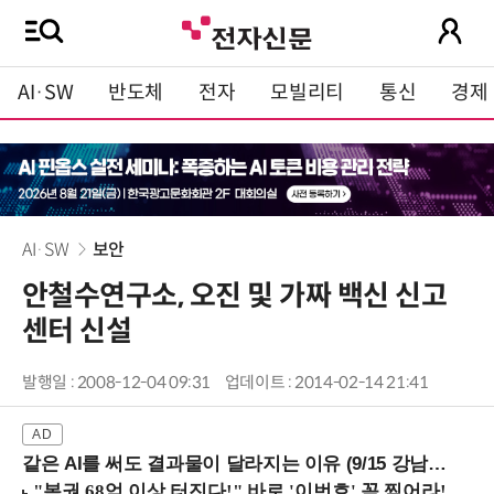
AI·SW
반도체
전자
모빌리티
통신
경제
AI·SW
보안
안철수연구소, 오진 및 가짜 백신 신고
센터 신설
발행일 : 2008-12-04 09:31
업데이트 : 2014-02-14 21:41
같은 AI를 써도 결과물이 달라지는 이유 (9/15 강남역)