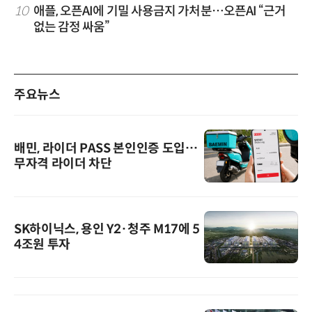
10
애플, 오픈AI에 기밀 사용금지 가처분…오픈AI “근거
없는 감정 싸움”
주요뉴스
배민, 라이더 PASS 본인인증 도입…
무자격 라이더 차단
SK하이닉스, 용인 Y2·청주 M17에 5
4조원 투자