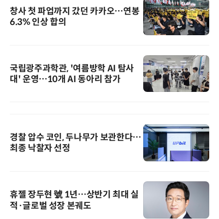
창사 첫 파업까지 갔던 카카오…연봉
6.3% 인상 합의
국립광주과학관, '여름방학 AI 탐사
대' 운영…10개 AI 동아리 참가
경찰 압수 코인, 두나무가 보관한다…
최종 낙찰자 선정
휴젤 장두현 號 1년…상반기 최대 실
적·글로벌 성장 본궤도