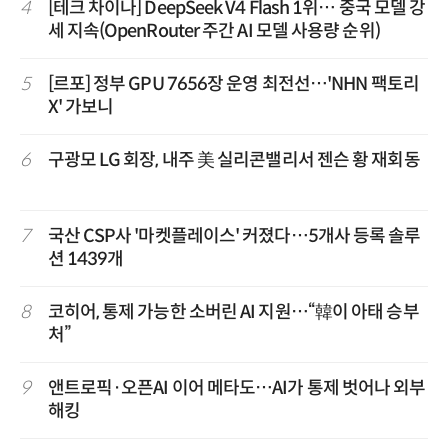
4
[테크 차이나] DeepSeek V4 Flash 1위… 중국 모델 강
세 지속(OpenRouter 주간 AI 모델 사용량 순위)
5
[르포] 정부 GPU 7656장 운영 최전선…'NHN 팩토리
X' 가보니
6
구광모 LG 회장, 내주 美 실리콘밸리서 젠슨 황 재회동
7
국산 CSP사 '마켓플레이스' 커졌다…5개사 등록 솔루
션 1439개
8
코히어, 통제 가능한 소버린 AI 지원…“韓이 아태 승부
처”
9
앤트로픽·오픈AI 이어 메타도…AI가 통제 벗어나 외부
해킹