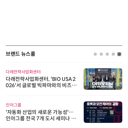
브랜드 뉴스룸
다래전략사업화센터
다래전략사업화센터, 'BIO USA 2
026'서 글로벌 빅파마와의 비즈니
스 미팅 지원…K-바이오 해외 진출
교두보 확보
인아그룹
'자동화 산업의 새로운 가능성'…
인아그룹 전국 7개 도시 세미나 페
어 개최