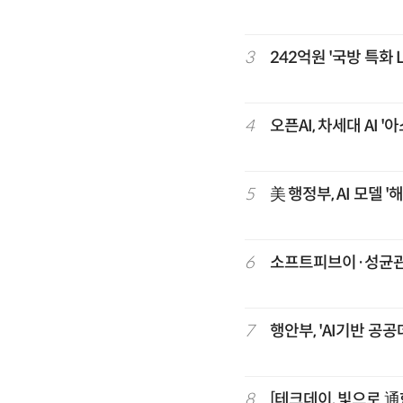
3
242억원 '국방 특화
4
오픈AI, 차세대 AI 
5
美 행정부, AI 모델 
6
소프트피브이·성균관대
7
행안부, 'AI기반 공
8
[테크데이, 빛으로 通