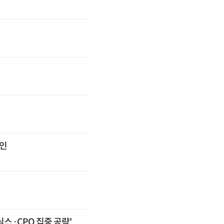
승인
스·CPO 집중 공략'