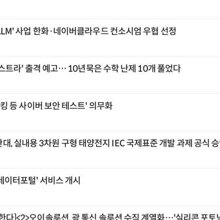
 LLM' 사업 한화·네이버클라우드 컨소시엄 우협 선정
'아스트라' 출격 예고… 10년묵은 수학 난제 10개 풀었다
'해킹 등 사이버 보안 테스트' 의무화
, 실내용 3차원 구형 태양전지 IEC 국제표준 개발 과제 공식 
공데이터포털' 서비스 개시
한다]<2>오이솔루션, 광 통신 솔루션 수직 계열화…'실리콘 포토닉