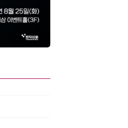
제8회 AI정부 혁신 콘퍼런스