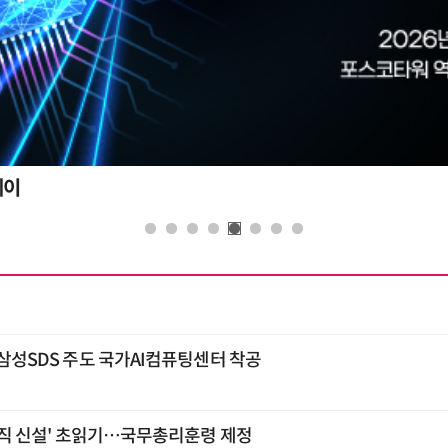
데이
…삼성SDS 주도 국가AI컴퓨팅센터 착공
 조직 신설' 초읽기…국무총리훈령 제정