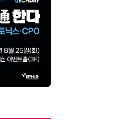
제8회 AI정부 혁신 콘퍼런스