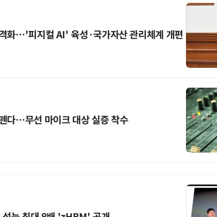
격화…'피지컬 AI' 육성·국가자산 관리체계 개편
 뗀다…무선 마이크 대상 실증 착수