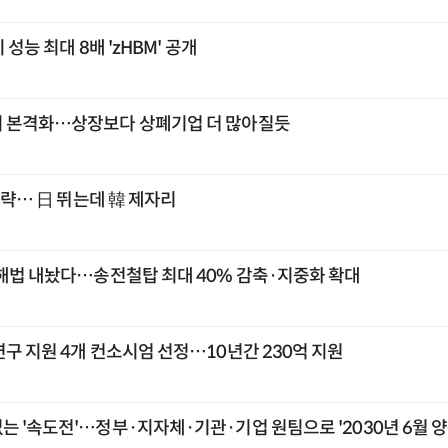
 성능 최대 8배 'zHBM' 공개
시 본격화…상장보다 상폐기업 더 많아질듯
 공략… 日 뛰는데 韓 제자리
 해법 내놨다…송전철탑 최대 40% 감축·지중화 확대
구 지원 4개 컨소시엄 선정…10년간 230억 지원
 '속도전'…정부·지자체·기관·기업 원팀으로 '2030년 6월 양