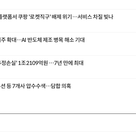
플랫폼서 쿠팡 '로켓직구' 배제 위기…서비스 차질 빚나
외주 확대…AI 반도체 제조 병목 해소 기대
추정손실' 1조2109억원 …7년 만에 최대
루션 등 7개사 압수수색…담합 의혹