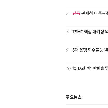
7
단독
관세청 새 통관
8
TSMC 핵심 패키징 
9
5대 은행 회수불능 '
10
檢, LG화학·한화솔
주요뉴스