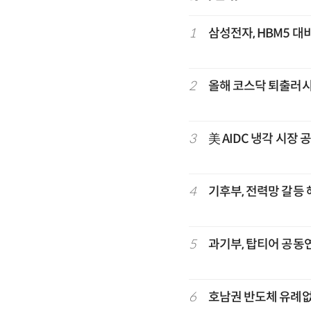
1
삼성전자, HBM5 대비
2
올해 코스닥 퇴출러
3
美 AIDC 냉각 시장
4
기후부, 전력망 갈등
5
과기부, 탑티어 공동연
6
호남권 반도체 유례없는