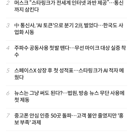
2
머스크 “스타링크가 전세계 인터넷 과반 제공”…통신
까지 삼킨다
3
中 통신사, 'AI 토큰'으로 분기 2兆 벌었다…한국도 사
업화 시동
4
주파수 공동사용 첫발 뗀다…무선 마이크 대상 실증 착
수
5
스페이스X 상장 후 첫 성적표…스타링크가 AI 적자 메
웠다
6
뉴스는 그냥 써도 된다?…법원, 방송 뉴스 무단 사용에
첫 제동
7
중고폰 안심 인증 50곳 돌파…고객 불안 줄였지만 '홍
보 부족' 과제