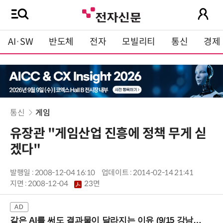
AI·SW
반도체
전자
모빌리티
통신
경제
통신
게임
유장관 "게임산업 진흥에 정책 무게 싣
겠다"
발행일 : 2008-12-04 16:10
업데이트 : 2014-02-14 21:41
지면 :
2008-12-04
23면
같은 AI를 써도 결과물이 달라지는 이유 (9/15 강남역)