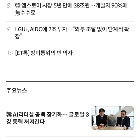
8
韓 앱스토어 시장 5년 만에 38조원…개발자 90%에
無수수료
9
LGU+, AIDC에 2조 투자…“외부 조달 없이 단계적 확
장”
10
[ET톡] 방미통위의 빈 의자
주요뉴스
韓 AI리더십 공백 장기화… 글로벌 3
강 동력 꺼져간다