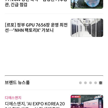
관, 긴급 점검
[르포] 정부 GPU 7656장 운영 최전
선…'NHN 팩토리X' 가보니
브랜드 뉴스룸
디에스앤지
디에스앤지, 'AI EXPO KOREA 20