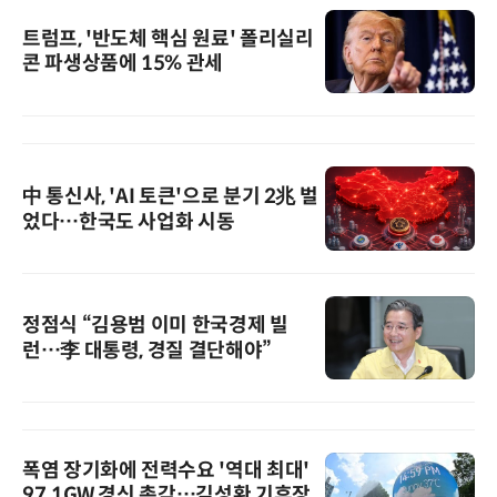
트럼프, '반도체 핵심 원료' 폴리실리
콘 파생상품에 15% 관세
中 통신사, 'AI 토큰'으로 분기 2兆 벌
었다…한국도 사업화 시동
정점식 “김용범 이미 한국경제 빌
런…李 대통령, 경질 결단해야”
폭염 장기화에 전력수요 '역대 최대'
97.1GW 경신 촉각…김성환 기후장