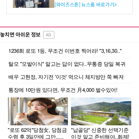
이터'에 DQ인증 최고 등급
[와이즈스톤] 뉴스룸 바로가기>
수여
놓치면 아쉬운 정보
AD