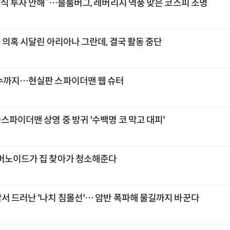
주식 투자 안해”…블룸버그, 레버리지 역풍 맞은 코스피 조명
 의혹 시달린 아리아나 그란데, 결국 활동 중단
수까지…현실판 스파이더맨 웹 슈터
스파이더맨 상영 중 방귀 '수백명 코 막고 대피'
머노이드가 집 찾아가 청소해준다
서 드러난 '나치 침몰선'… 암반 폭파해 물길까지 바꾼다