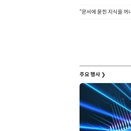
“문서에 묻힌 지식을 꺼내
주요 행사
❯