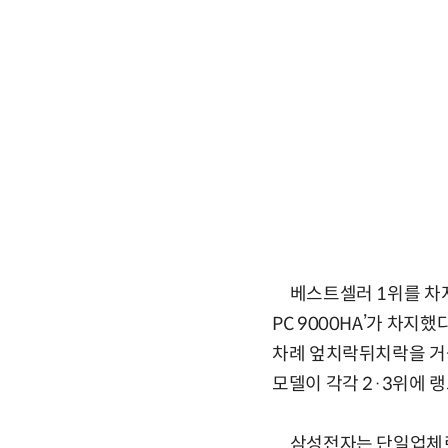
베스트셀러 1위를 차지한 
PC 9000HA’가 차지했
차례 엎치락뒤치락을 거
모델이 각각 2·3위에 
삼성전자는 단일업체로는 