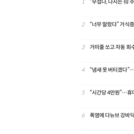
1
“무섭다, 다시는 韓 
2
“너무 말랐다” 거식증
3
거미줄 쏘고 자동 회
4
“냄새 못 버티겠다”…
5
“시간당 4만원”…휴
6
폭염에 다뉴브 강바닥