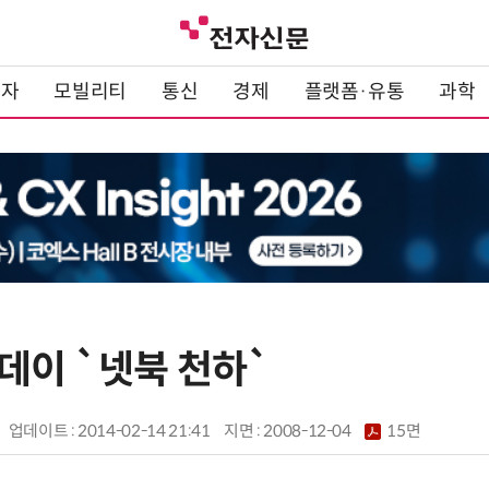
전자
모빌리티
통신
경제
플랫폼·유통
과학
데이 `넷북 천하`
업데이트 : 2014-02-14 21:41
지면 :
2008-12-04
15면