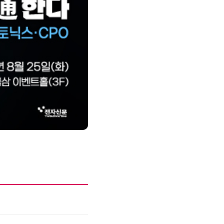
제8회 AI정부 혁신 콘퍼런스