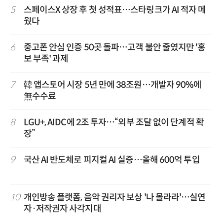
5
스페이스X 상장 후 첫 성적표…스타링크가 AI 적자 메
웠다
6
중고폰 안심 인증 50곳 돌파…고객 불안 줄였지만 '홍
보 부족' 과제
7
韓 앱스토어 시장 5년 만에 38조원…개발자 90%에
無수수료
8
LGU+, AIDC에 2조 투자…“외부 조달 없이 단계적 확
장”
9
국산 AI 반도체로 피지컬 AI 실증…올해 600억 투입
10
개인방송 플랫폼, 음악 권리자 보상 '나 몰라라'…실연
자·저작권자 사각지대