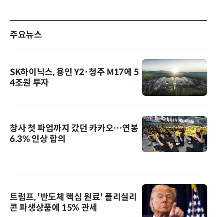
주요뉴스
SK하이닉스, 용인 Y2·청주 M17에 5
4조원 투자
창사 첫 파업까지 갔던 카카오…연봉
6.3% 인상 합의
트럼프, '반도체 핵심 원료' 폴리실리
콘 파생상품에 15% 관세