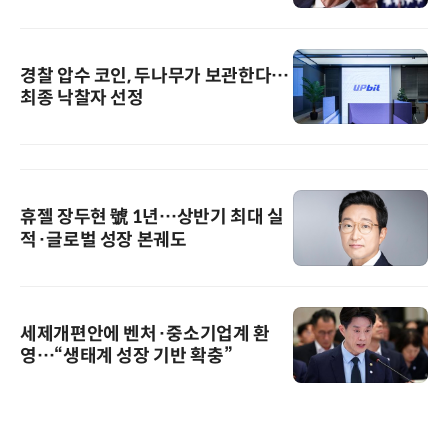
경찰 압수 코인, 두나무가 보관한다…
최종 낙찰자 선정
휴젤 장두현 號 1년…상반기 최대 실
적·글로벌 성장 본궤도
세제개편안에 벤처·중소기업계 환
영…“생태계 성장 기반 확충”