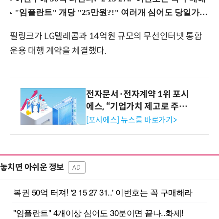
필링크가 LG텔레콤과 14억원 규모의 무선인터넷 통합
운용 대행 계약을 체결했다.
전자문서·전자계약 1위 포시
에스, “기업가치 제고로 주주
환원 강화” 계획 공시
[포시에스] 뉴스룸 바로가기>
놓치면 아쉬운 정보
AD