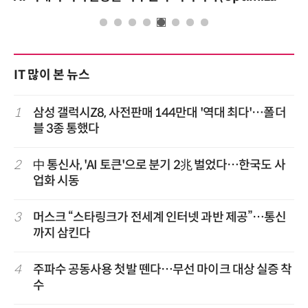
IT 많이 본 뉴스
1
삼성 갤럭시Z8, 사전판매 144만대 '역대 최다'…폴더
블 3종 통했다
2
中 통신사, 'AI 토큰'으로 분기 2兆 벌었다…한국도 사
업화 시동
3
머스크 “스타링크가 전세계 인터넷 과반 제공”…통신
까지 삼킨다
4
주파수 공동사용 첫발 뗀다…무선 마이크 대상 실증 착
수