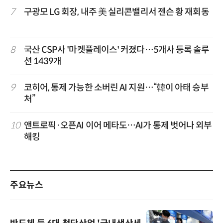
7
구광모 LG 회장, 내주 美 실리콘밸리서 젠슨 황 재회동
8
국산 CSP사 '마켓플레이스' 커졌다…5개사 등록 솔루
션 1439개
9
코히어, 통제 가능한 소버린 AI 지원…“韓이 아태 승부
처”
10
앤트로픽·오픈AI 이어 메타도…AI가 통제 벗어나 외부
해킹
주요뉴스