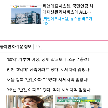
씨앤에프시스템, 국민연금 치
매재산관리서비스에 ALL# E
RP 공급
[씨앤에프시스템] 뉴스룸 바로가
기>
놓치면 아쉬운 정보
AD