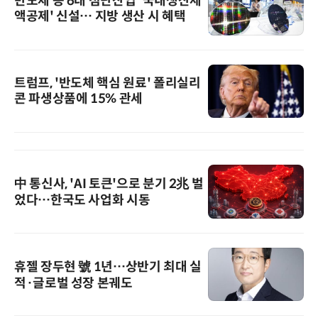
반도체 등 6대 첨단산업 '국내생산세
액공제' 신설… 지방 생산 시 혜택
트럼프, '반도체 핵심 원료' 폴리실리
콘 파생상품에 15% 관세
中 통신사, 'AI 토큰'으로 분기 2兆 벌
었다…한국도 사업화 시동
휴젤 장두현 號 1년…상반기 최대 실
적·글로벌 성장 본궤도