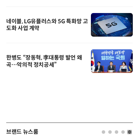
네이블, LG유플러스와 5G 특화망 고
도화 사업 계약
한병도 “장동혁, 李대통령 발언 왜
곡…악의적 정치공세”
브랜드 뉴스룸