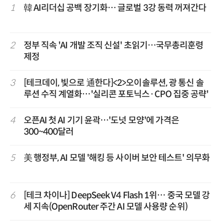
1
韓 AI리더십 공백 장기화… 글로벌 3강 동력 꺼져간다
2
정부 직속 'AI 개발 조직 신설' 초읽기…국무총리훈령
제정
3
[테크데이, 빛으로 通한다]<2>오이솔루션, 광 통신 솔
루션 수직 계열화…'실리콘 포토닉스·CPO 집중 공략'
4
오픈AI 첫 AI 기기 윤곽…'도넛 모양'에 가격은
300~400달러
5
美 행정부, AI 모델 '해킹 등 사이버 보안 테스트' 의무화
6
[테크 차이나] DeepSeek V4 Flash 1위… 중국 모델 강
세 지속(OpenRouter 주간 AI 모델 사용량 순위)