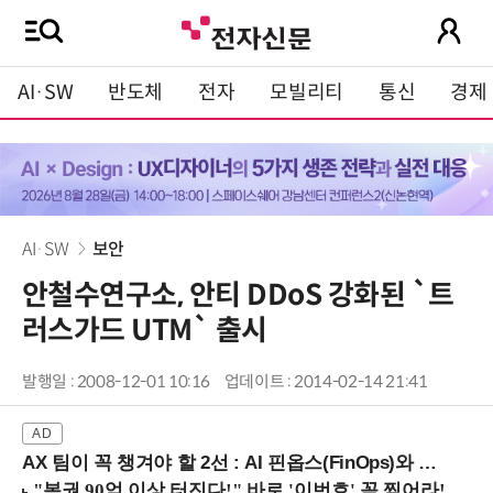
AI·SW
반도체
전자
모빌리티
통신
경제
AI·SW
보안
안철수연구소, 안티 DDoS 강화된 `트
러스가드 UTM` 출시
발행일 : 2008-12-01 10:16
업데이트 : 2014-02-14 21:41
AX 팀이 꼭 챙겨야 할 2선 : AI 핀옵스(FinOps)와 토큰 거버넌스 (8/21 잠실역)