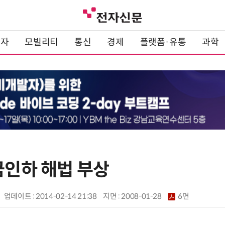
전자
모빌리티
통신
경제
플랫폼·유통
과학
금인하 해법 부상
업데이트 : 2014-02-14 21:38
지면 :
2008-01-28
6면