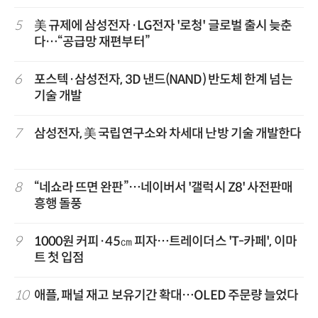
5
美 규제에 삼성전자·LG전자 '로청' 글로벌 출시 늦춘
다…“공급망 재편부터”
6
포스텍·삼성전자, 3D 낸드(NAND) 반도체 한계 넘는
기술 개발
7
삼성전자, 美 국립연구소와 차세대 난방 기술 개발한다
8
“네쇼라 뜨면 완판”…네이버서 '갤럭시 Z8' 사전판매
흥행 돌풍
9
1000원 커피·45㎝ 피자…트레이더스 'T-카페', 이마
트 첫 입점
10
애플, 패널 재고 보유기간 확대…OLED 주문량 늘었다