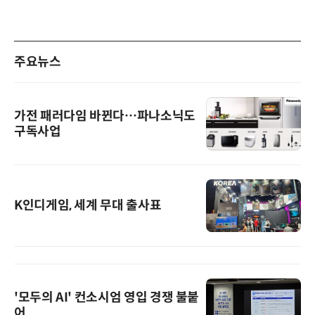
주요뉴스
가전 패러다임 바뀐다…파나소닉도
구독사업
K인디게임, 세계 무대 출사표
'모두의 AI' 컨소시엄 영입 경쟁 불붙
어