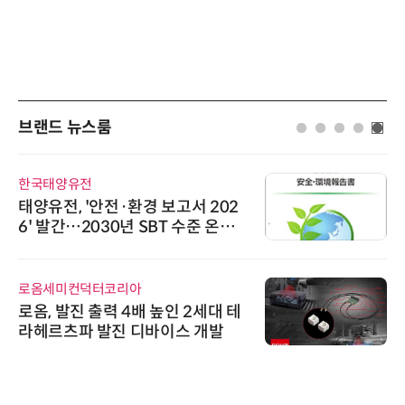
브랜드 뉴스룸
한국태양유전
태양유전, '안전·환경 보고서 202
6' 발간…2030년 SBT 수준 온실
가스 감축 추진
로옴세미컨덕터코리아
로옴, 발진 출력 4배 높인 2세대 테
라헤르츠파 발진 디바이스 개발