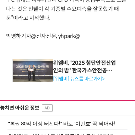
“PC 업계는 비수기인데 CPU 가격이 공급부족으로 오른
다는 것은 인텔이 각 기종별 수요예측을 잘못했기 때
문”이라고 지적했다.
박영하기자@전자신문, yhpark@
위엠비, '2025 첨단안전산업
인의 밤' 한국가스안전공사
사장상 수상
[위엠비] 뉴스룸 바로가기>
놓치면 아쉬운 정보
AD