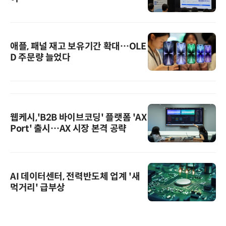
애플, 패널 재고 보유기간 확대…OLE
D 주문량 늘었다
웹케시,'B2B 바이브코딩' 플랫폼 'AX
Port' 출시…AX 시장 본격 공략
AI 데이터센터, 전력반도체 업계 '새
먹거리' 급부상