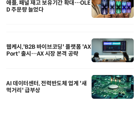
애플, 패널 재고 보유기간 확대…OLE
D 주문량 늘었다
웹케시,'B2B 바이브코딩' 플랫폼 'AX
Port' 출시…AX 시장 본격 공략
AI 데이터센터, 전력반도체 업계 '새
먹거리' 급부상