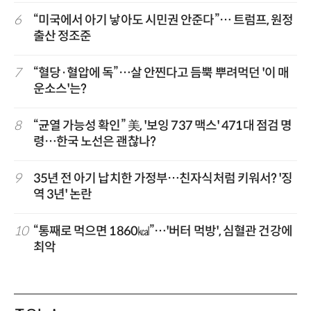
6
“미국에서 아기 낳아도 시민권 안준다”… 트럼프, 원정
출산 정조준
7
“혈당·혈압에 독”…살 안찐다고 듬뿍 뿌려먹던 '이 매
운소스'는?
8
“균열 가능성 확인” 美, '보잉 737 맥스' 471대 점검 명
령…한국 노선은 괜찮나?
9
35년 전 아기 납치한 가정부…친자식처럼 키워서? '징
역 3년' 논란
10
“통째로 먹으면 1860㎉”…'버터 먹방', 심혈관 건강에
최악