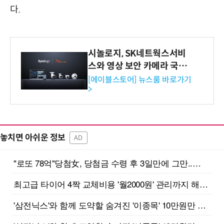
다.
시놀로지, SK네트웍스서비
스와 영상 보안 카메라 국내
독점 판매 파트너십 체결
[에이블스토어] 뉴스룸 바로가기
>
놓치면 아쉬운 정보
AD