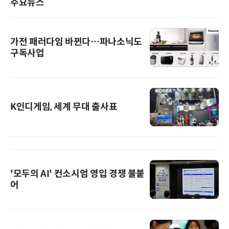
주요뉴스
가전 패러다임 바뀐다…파나소닉도
구독사업
K인디게임, 세계 무대 출사표
'모두의 AI' 컨소시엄 영입 경쟁 불붙
어