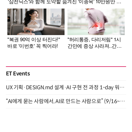
ET Events
UX 기획·DESIGN.md 설계·AI 구현 전 과정 1-day 워크숍 with Claude Code·Codex 9월 15일 개최
“AI에게 묻는 사람에서, AI로 만드는 사람으로” (9/16~17)