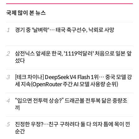
국제 많이 본 뉴스
1
경기 중 '날벼락'… 태국 축구선수, 낙뢰로 사망
2
삼전닉스 앞세운 한국, '1119억달러' 처음으로 일본 앞
섰다
3
[테크 차이나] DeepSeek V4 Flash 1위… 중국 모델 강
세 지속(OpenRouter 주간 AI 모델 사용량 순위)
4
“입으면 전투력 상승?” 드래곤볼 전투복 닮은 중량조
끼
5
진정한 우정?…친구 구하려다 둘 다 의자 틈에 목이 낀
순간