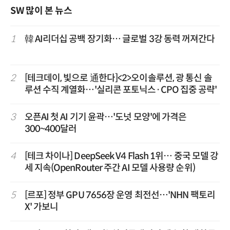
SW 많이 본 뉴스
1
韓 AI리더십 공백 장기화… 글로벌 3강 동력 꺼져간다
2
[테크데이, 빛으로 通한다]<2>오이솔루션, 광 통신 솔
루션 수직 계열화…'실리콘 포토닉스·CPO 집중 공략'
3
오픈AI 첫 AI 기기 윤곽…'도넛 모양'에 가격은
300~400달러
4
[테크 차이나] DeepSeek V4 Flash 1위… 중국 모델 강
세 지속(OpenRouter 주간 AI 모델 사용량 순위)
5
[르포] 정부 GPU 7656장 운영 최전선…'NHN 팩토리
X' 가보니