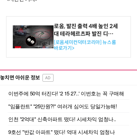
로옴, 발진 출력 4배 높인 2세
대 테라헤르츠파 발진 디바이
스 개발
[로옴세미컨덕터코리아] 뉴스룸
바로가기>
놓치면 아쉬운 정보
AD