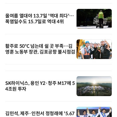
올여름 열대야 13.7일 '역대 최다'…
폭염일수도 15.7일로 역대 4위
활주로 50℃ 넘는데 쉴 곳 부족…김
영훈 노동부 장관, 김포공항 불시점검
SK하이닉스, 용인 Y2·청주 M17에 5
4조원 투자
김민석, 제주·인천서 정청래에 '5.67