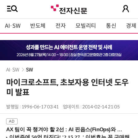
AI·SW
반도체
전자
모빌리티
통신
경제
AI·SW
SW
마이크로소프트, 초보자용 인터넷 도우
미 발표
발행일 : 1996-06-17 03:41
업데이트 : 2014-02-14 21:05
AX 팀이 꼭 챙겨야 할 2선 : AI 핀옵스(FinOps)와 토큰 거버넌스 (8/21 잠실역)