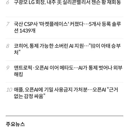
6
구광모 LG 회장, 내주 美 실리콘밸리서 젠슨 황 재회동
7
국산 CSP사 '마켓플레이스' 커졌다…5개사 등록 솔루
션 1439개
8
코히어, 통제 가능한 소버린 AI 지원…“韓이 아태 승부
처”
9
앤트로픽·오픈AI 이어 메타도…AI가 통제 벗어나 외부
해킹
10
애플, 오픈AI에 기밀 사용금지 가처분…오픈AI “근거
없는 감정 싸움”
주요뉴스