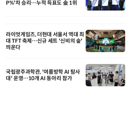
P%'차 승리…누적 득표도 金 1위
라이엇게임즈, 더현대 서울서 역대 최
대 TFT 축제…신규 세트 '신비의 숲'
띄운다
국립광주과학관, '여름방학 AI 탐사
대' 운영…10개 AI 동아리 참가