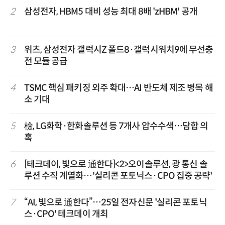
2
삼성전자, HBM5 대비 성능 최대 8배 'zHBM' 공개
3
위츠, 삼성전자 갤럭시Z 폴드8·갤럭시워치9에 무선충
전 모듈 공급
4
TSMC 핵심 패키징 외주 확대…AI 반도체 제조 병목 해
소 기대
5
檢, LG화학·한화솔루션 등 7개사 압수수색…담합 의
혹
6
[테크데이, 빛으로 通한다]<2>오이솔루션, 광 통신 솔
루션 수직 계열화…'실리콘 포토닉스·CPO 집중 공략'
7
“AI, 빛으로 通한다”…25일 전자신문 '실리콘 포토닉
스·CPO' 테크데이 개최