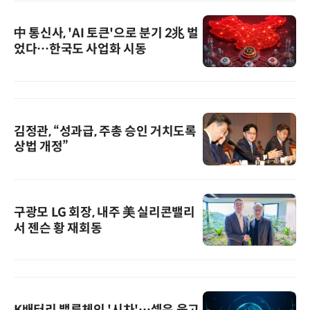
中 통신사, 'AI 토큰'으로 분기 2兆 벌
었다…한국도 사업화 시동
김정관, “성과급, 주총 승인 거치도록
상법 개정”
구광모 LG 회장, 내주 美 실리콘밸리
서 젠슨 황 재회동