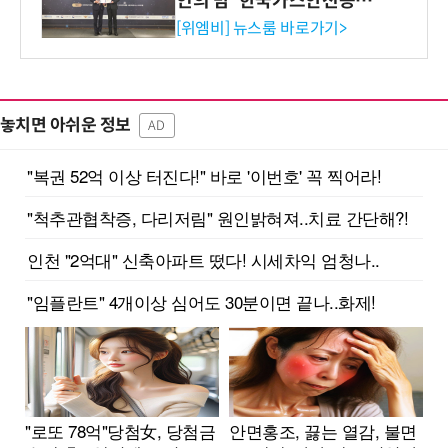
인의 밤' 한국가스안전공사
사장상 수상
[위엠비] 뉴스룸 바로가기>
놓치면 아쉬운 정보
AD