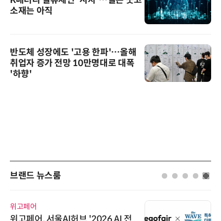
K배터리 밸류체인 '시차'…셀은 웃고
소재는 아직
반도체 성장에도 '고용 한파'…올해
취업자 증가 전망 10만명대로 대폭
'하향'
브랜드 뉴스룸
위고페어
위고페어, 서울AI허브 '2026 AI 전