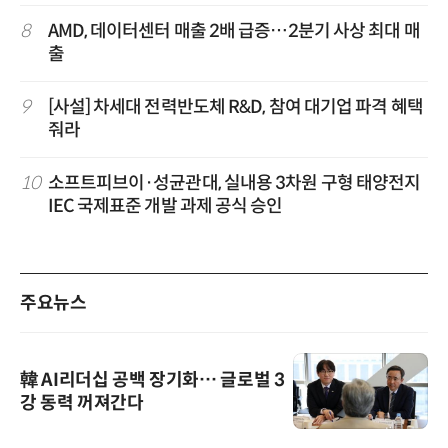
8
AMD, 데이터센터 매출 2배 급증…2분기 사상 최대 매
출
9
[사설] 차세대 전력반도체 R&D, 참여 대기업 파격 혜택
줘라
10
소프트피브이·성균관대, 실내용 3차원 구형 태양전지
IEC 국제표준 개발 과제 공식 승인
주요뉴스
韓 AI리더십 공백 장기화… 글로벌 3
강 동력 꺼져간다