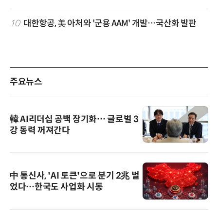
10
대한항공, 美 아처와 '군용 AAM' 개발…국산화 발판
주요뉴스
韓 AI리더십 공백 장기화… 글로벌 3
강 동력 꺼져간다
中 통신사, 'AI 토큰'으로 분기 2兆 벌
었다…한국도 사업화 시동