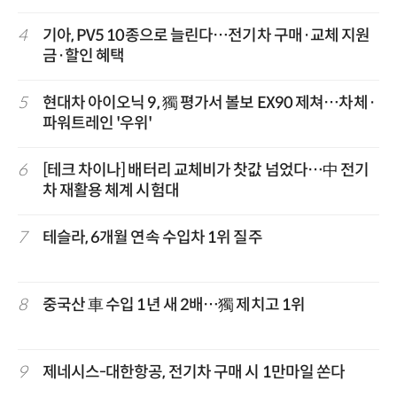
4
기아, PV5 10종으로 늘린다…전기차 구매·교체 지원
금·할인 혜택
5
현대차 아이오닉 9, 獨 평가서 볼보 EX90 제쳐…차체·
파워트레인 '우위'
6
[테크 차이나] 배터리 교체비가 찻값 넘었다…中 전기
차 재활용 체계 시험대
7
테슬라, 6개월 연속 수입차 1위 질주
8
중국산 車 수입 1년 새 2배…獨 제치고 1위
9
제네시스-대한항공, 전기차 구매 시 1만마일 쏜다