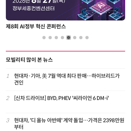
제8회 AI정부 혁신 콘퍼런스
모빌리티 많이 본 뉴스
1
현대차·기아, 美 7월 역대 최다 판매…하이브리드가
견인
2
[신차 드라이브] BYD, PHEV '씨라이언 6 DM-i'
3
현대차, '디 올뉴 아반떼' 계약 돌입…가격은 2398만원
부터