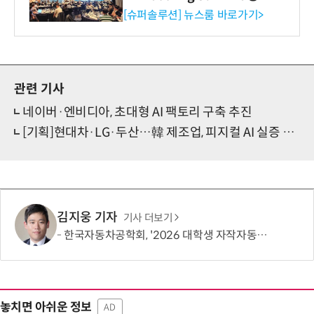
리 성료
[슈퍼솔루션] 뉴스룸 바로가기>
관련 기사
네이버·엔비디아, 초대형 AI 팩토리 구축 추진
[기획]현대차·LG·두산…韓 제조업, 피지컬 AI 실증 기지로
김지웅 기자
기사 더보기
한국자동차공학회, '2026 대학생 자작자동차대회 포뮬러 부문' 개최
놓치면 아쉬운 정보
AD