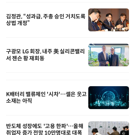
김정관, “성과급, 주총 승인 거치도록
상법 개정”
구광모 LG 회장, 내주 美 실리콘밸리
서 젠슨 황 재회동
K배터리 밸류체인 '시차'…셀은 웃고
소재는 아직
반도체 성장에도 '고용 한파'…올해
취업자 증가 전망 10만명대로 대폭