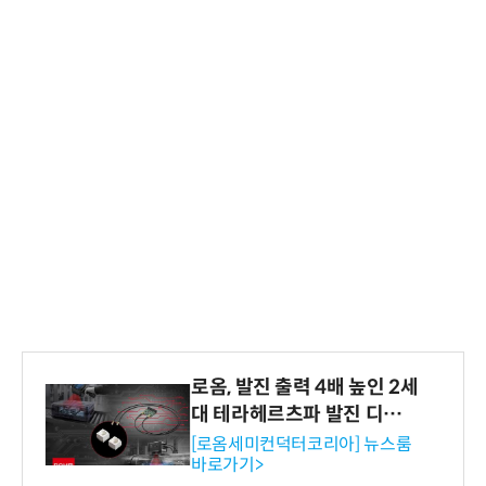
로옴, 발진 출력 4배 높인 2세
대 테라헤르츠파 발진 디바이
스 개발
[로옴세미컨덕터코리아] 뉴스룸
바로가기>