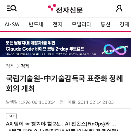
AI·SW
반도체
전자
모빌리티
통신
경제
경제
경제
국립기술원-中기술감독국 표준화 정례
회의 개최
발행일 : 1996-06-11 03:34
업데이트 : 2014-02-14 21:05
AX 팀이 꼭 챙겨야 할 2선 : AI 핀옵스(FinOps)와 토큰 거버넌스 (8/21 잠실역)