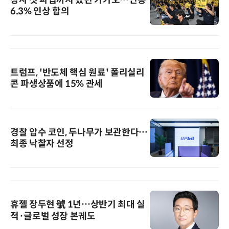
창사 첫 파업까지 갔던 카카오…연봉
6.3% 인상 합의
트럼프, '반도체 핵심 원료' 폴리실리
콘 파생상품에 15% 관세
경찰 압수 코인, 두나무가 보관한다…
최종 낙찰자 선정
휴젤 장두현 號 1년…상반기 최대 실
적·글로벌 성장 본궤도