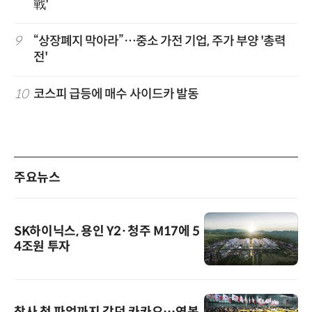
戰'
9
“상장폐지 막아라”…중소 가전 기업, 주가 부양 '총력
전'
10
코스피 급등에 매수 사이드카 발동
주요뉴스
SK하이닉스, 용인 Y2·청주 M17에 5
4조원 투자