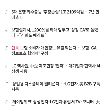
3
5대 은행 회수불능 '추정손실' 1조2109억원 …7년 만
에 최대
4
보험설계사, 1200%룰 확대 앞두고 '상장 GA'로 쏠렸
다…“신뢰도 메리트”
5
단독
보험 소비자 개인정보 유출 막는다…'보험·GA
정보보호 협의체' 구성
6
LG 엑사원, 中企 제조현장 '전파'…대기업과 협력사 AI
상생 시동
7
'상업용 디스플레이 빌려쓴다' …LG전자, 美 B2B 구독
시동
8
'게이밍위크' 삼성전자-LG전자 유럽서 TV·모니터 '大