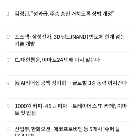
1
김정관, “성과급, 주총 승인 거치도록 상법 개정”
2
포스텍·삼성전자, 3D 낸드(NAND) 반도체 한계 넘는
기술 개발
3
CJ대한통운, 이마트24 택배 다시 맡는다
4
韓 AI리더십 공백 장기화… 글로벌 3강 동력 꺼져간다
5
1000원 커피·45㎝ 피자…트레이더스 'T-카페', 이마
트 첫 입점
6
산업부, 한화오션·에코프로비엠 등 5개사 '슈퍼 을