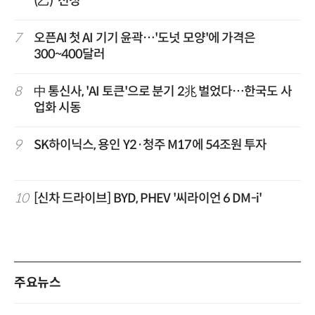
(乙)' 선정
7
오픈AI 첫 AI 기기 윤곽…'도넛 모양'에 가격은
300~400달러
8
中 통신사, 'AI 토큰'으로 분기 2兆 벌었다…한국도 사
업화 시동
9
SK하이닉스, 용인 Y2·청주 M17에 54조원 투자
10
[신차 드라이브] BYD, PHEV '씨라이언 6 DM-i'
주요뉴스