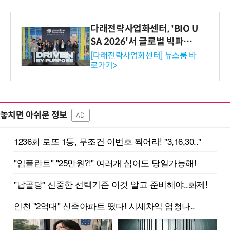
다래전략사업화센터, 'BIO U
SA 2026'서 글로벌 빅파마
와의 비즈니스 미팅 지원…K
[다래전략사업화센터] 뉴스룸 바
로가기>
-바이오 해외 진출 교두보 확
보
놓치면 아쉬운 정보
AD