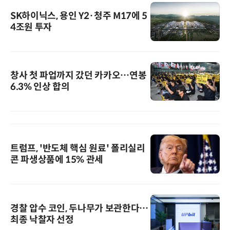
SK하이닉스, 용인 Y2·청주 M17에 5
4조원 투자
창사 첫 파업까지 갔던 카카오…연봉
6.3% 인상 합의
트럼프, '반도체 핵심 원료' 폴리실리
콘 파생상품에 15% 관세
경찰 압수 코인, 두나무가 보관한다…
최종 낙찰자 선정