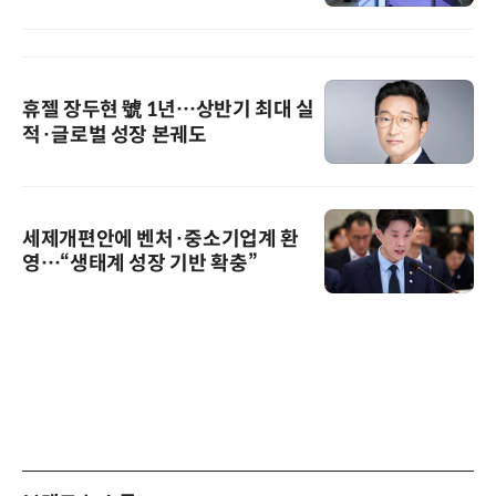
휴젤 장두현 號 1년…상반기 최대 실
적·글로벌 성장 본궤도
세제개편안에 벤처·중소기업계 환
영…“생태계 성장 기반 확충”