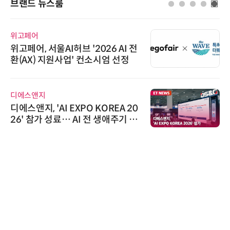
브랜드 뉴스룸
위고페어
위고페어, 서울AI허브 '2026 AI 전
환(AX) 지원사업' 컨소시엄 선정
디에스앤지
디에스앤지, 'AI EXPO KOREA 20
26' 참가 성료… AI 전 생애주기 아
우르는 통합 솔루션 선봬